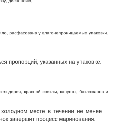
зву, диспепсию;
вило, расфасована у влагонепроницаемые упаковки.
я пропорций, указанных на упаковке.
сельдерея, красной свеклы, капусты, баклажанов и
 холодном месте в течении не менее
еснок завершит процесс маринования.