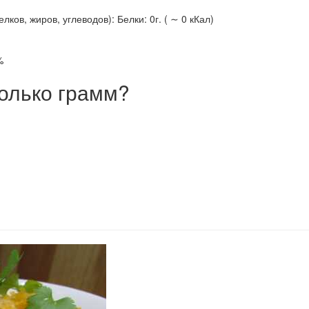
ов, жиров, углеводов): Белки: 0г. ( ∼ 0 кКал)
%
олько грамм?