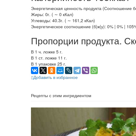
Энергетическая ценность продукта (Соотношение белк
Жиры: 0г. ( ∼ 0 кКал)
Углеводы: 40.3г. ( ∼ 161,2 кКал)
Энергетическое соотношение (б|ж|у): 0% | 0% | 105
Пропорции продукта. Ск
В 1 ч. ложке 5 г.
В 1 ст. ложке 11 г.
В 1 упаковке 25 г.
Добавить в избранное
Рецепты с этим ингредиентом