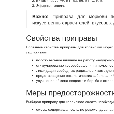
Витамины: А, РР, В1, В2, В6, В9, С, К, Е.
Эфирные масла.
Важно!
Приправа для моркови по-
искусственных красителей, вкусовых 
Свойства приправы
Полезные свойства приправы для корейской морков
заслуживают:
положительное влияние на работу желудочно-
стимулирование кровообращения и полезное 
ликвидация свободных радикалов и замедлен
предотвращение онкологических заболеваний
улучшение обмена веществ и борьба с ожире
Меры предосторожност
Выбирая приправу для корейского салата необходим
смесь, содержащая соль, не рекомендована 