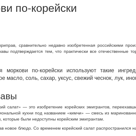
ви по-корейски
приправ, сравнительно недавно изобретенная российскими произ
равы подтверждается тем, что практически все отечественные 
 моркови по-корейски используют такие ингреди
 масло, соль, сахар, уксус, свежий чеснок, лук, ино
равы
ский салат» — это изобретение корейских эмигрантов, переехав
ональной кухни под названием «кимчи» — смесь из маринованны
ы, которые были недоступны корейским эмигрантам.
в новое блюдо. Со временем корейский салат распространился на