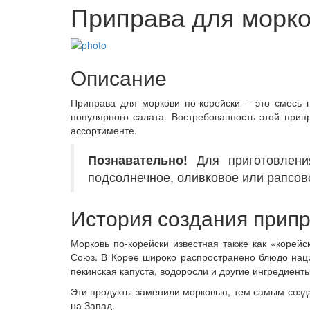
Приправа для морко
Описание
Приправа для моркови по-корейски – это смесь 
популярного салата. Востребованность этой прип
ассортименте.
Познавательно!
Для приготовления
подсолнечное, оливковое или рапсовое
История создания прип
Морковь по-корейски известная также как «корей
Союз. В Корее широко распространено блюдо наци
пекинская капуста, водоросли и другие ингредиент
Эти продукты заменили морковью, тем самым созда
на Запад.