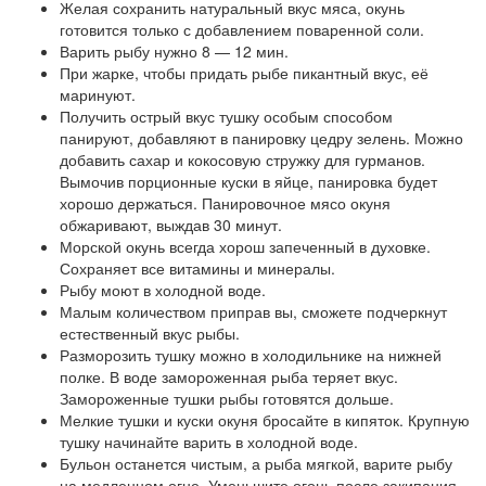
Желая сохранить натуральный вкус мяса, окунь
готовится только с добавлением поваренной соли.
Варить рыбу нужно 8 — 12 мин.
При жарке, чтобы придать рыбе пикантный вкус, её
маринуют.
Получить острый вкус тушку особым способом
панируют, добавляют в панировку цедру зелень. Можно
добавить сахар и кокосовую стружку для гурманов.
Вымочив порционные куски в яйце, панировка будет
хорошо держаться. Панировочное мясо окуня
обжаривают, выждав 30 минут.
Морской окунь всегда хорош запеченный в духовке.
Сохраняет все витамины и минералы.
Рыбу моют в холодной воде.
Малым количеством приправ вы, сможете подчеркнут
естественный вкус рыбы.
Разморозить тушку можно в холодильнике на нижней
полке. В воде замороженная рыба теряет вкус.
Замороженные тушки рыбы готовятся дольше.
Мелкие тушки и куски окуня бросайте в кипяток. Крупную
тушку начинайте варить в холодной воде.
Бульон останется чистым, а рыба мягкой, варите рыбу
на медленном огне. Уменьшите огонь после закипания.