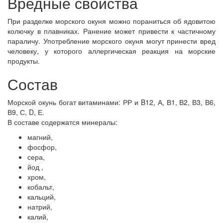
Вредные свойства
При разделке морского окуня можно пораниться об ядовитою
колючку в плавниках. Ранение может привести к частичному
параличу. Употребление морского окуня могут принести вред
человеку, у которого аллергическая реакция на морские
продукты.
Состав
Морской окунь богат витаминами: РР и B12, А, В1, В2, В3, В6,
В9, С, D, Е.
В составе содержатся минералы:
магний,
фосфор,
сера,
йод ,
хром,
кобальт,
кальций,
натрий,
калий,