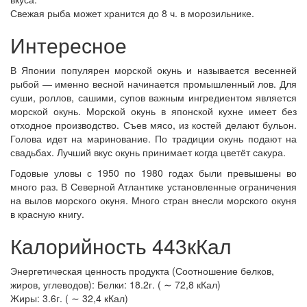
Свежая рыба может хранится до 8 ч. в морозильнике.
Интересное
В Японии популярен морской окунь и называется весенней
рыбой — именно весной начинается промышленный лов. Для
суши, роллов, сашими, супов важным ингредиентом является
морской окунь. Морской окунь в японской кухне имеет без
отходное производство. Съев мясо, из костей делают бульон.
Голова идет на маринование. По традиции окунь подают на
свадьбах. Лучший вкус окунь принимает когда цветёт сакура.
Годовые уловы с 1950 по 1980 годах были превышены во
много раз. В Северной Атлантике установленные ограничения
на вылов морского окуня. Много стран внесли морского окуня
в красную книгу.
Калорийность 443кКал
Энергетическая ценность продукта (Соотношение белков,
жиров, углеводов): Белки: 18.2г. ( ∼ 72,8 кКал)
Жиры: 3.6г. ( ∼ 32,4 кКал)