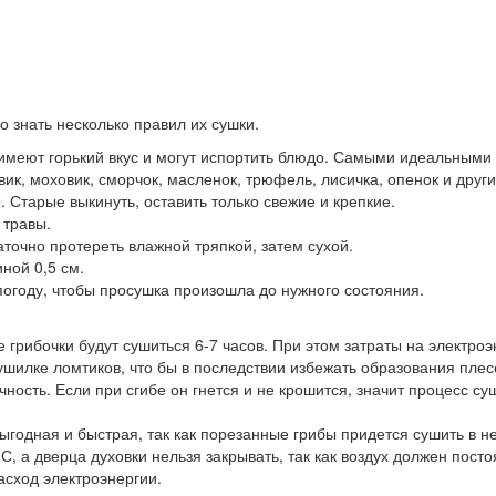
 знать несколько правил их сушки.
имеют горький вкус и могут испортить блюдо. Самыми идеальными 
вик, моховик, сморчок, масленок, трюфель, лисичка, опенок и други
 Старые выкинуть, оставить только свежие и крепкие.
 травы.
аточно протереть влажной тряпкой, затем сухой.
ной 0,5 см.
огоду, чтобы просушка произошла до нужного состояния.
 грибочки будут сушиться 6-7 часов. При этом затраты на электро
ушилке ломтиков, что бы в последствии избежать образования плес
ичность. Если при сгибе он гнется и не крошится, значит процесс с
ыгодная и быстрая, так как порезанные грибы придется сушить в н
, а дверца духовки нельзя закрывать, так как воздух должен пост
асход электроэнергии.