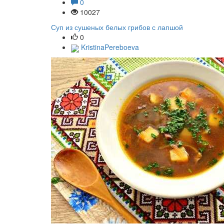
0
10027
Суп из сушеных белых грибов с лапшой
0
KristinaPereboeva