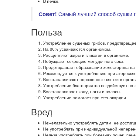
В печке.
Совет!
Самый лучший способ сушки г
Польза
Употребление сушеных грибов, предотвращае
На 80% усваиваются организмом.
Расщепляют жиры и гликоген в организме.
Побуждают секрецию желудочного сока.
Предотвращает образование холестерина на 
Рекомендуется к употреблению при атероскле
Восстанавливают пораженные клетки в орган
Употребление благоприятно воздействует на с
Восстанавливает кожу, ногти и волосы.
Употребление помогает при стенокардии.
Вред
Нежелательно употреблять детям, не достигши
Не употреблять при индивидуальной неперен
Нельзя употреблять при болезнях почек, печ