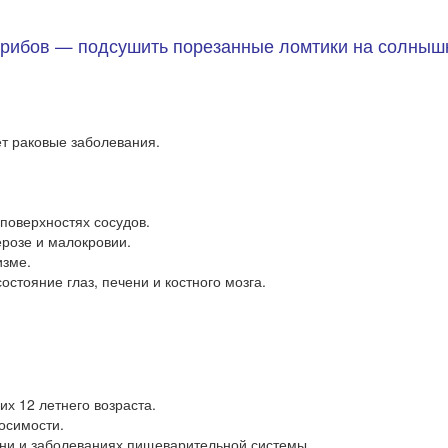
рибов — подсушить порезанные ломтики на солнышке
т раковые заболевания.
поверхностях сосудов.
розе и малокровии.
изме.
остояние глаз, печени и костного мозга.
х 12 летнего возраста.
осимости.
ени и заболеваниях пищеварительной системы.