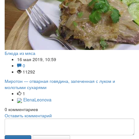
Блюда из мяса
16 мая 2019, 10:59
0
11292
Миротон — отварная говядина, запеченная с луком и
молотыми сухарями
1
ElenaLeonova
0
комментариев
Оставить комментарий