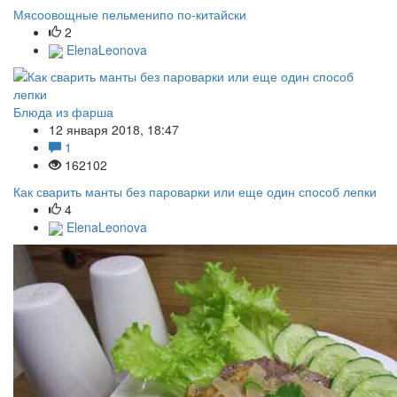
Мясоовощные пельменипо по-китайски
2
ElenaLeonova
Блюда из фарша
12 января 2018, 18:47
1
162102
Как сварить манты без пароварки или еще один способ лепки
4
ElenaLeonova