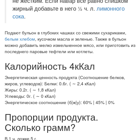
не жестким. Если навар все равно слишком
жирный добавьте в него ½ ч. л.
лимонного
сока
.
Подают бульон в глубоких чашках со свежими сухариками,
белым хлебом
, кусочком масла и зеленью. Также в бульон
можно добавить мелко измельченное мясо, или приготовить из
последнего паровые тефтели или котлеты.
Калорийность 4кКал
Энергетическая ценность продукта (Соотношение белков,
жиров, углеводов): Белки: 0.6г. ( ∼ 2,4 кКал)
Жиры: 0.2г. ( ∼ 1,8 кКал)
Углеводы: 0г. ( ∼ 0 кКал)
Энергетическое соотношение (б|ж|у): 60% | 45% | 0%
Пропорции продукта.
Сколько грамм?
В 1 ч. ложке 5 г.