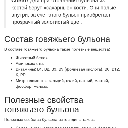
Совет!
Для приготовления бульона из
костей берут «сахарные» кости. Они полые
внутри, за счет этого бульон приобретает
прозрачный золотистый цвет.
Состав говяжьего бульона
В составе говяжьего бульона такие полезные вещества:
Животный белок.
Аминокислоты.
Витамины: В1, В2, В3, В9 (фолиевая кислота), В6, В12,
К, РР.
Микроэлементы: кальций, калий, натрий, магний,
фосфор, железо.
Полезные свойства
говяжьего бульона
Полезные свойства бульона из говядины таковы:
Содержание железа помогает при анемии, болезнях