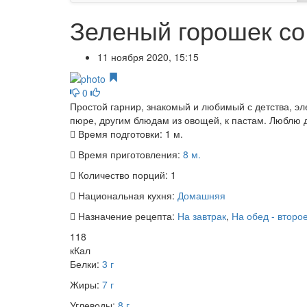
Зеленый горошек с
11 ноября 2020, 15:15
0
Простой гарнир, знакомый и любимый с детства, эл
пюре, другим блюдам из овощей, к пастам. Люблю до
Время подготовки:
1 м.
Время приготовления:
8 м.
Количество порций:
1
Национальная кухня:
Домашняя
Назначение рецепта:
На завтрак
,
На обед - второ
118
кКал
Белки:
3 г
Жиры:
7 г
Углеводы:
8 г