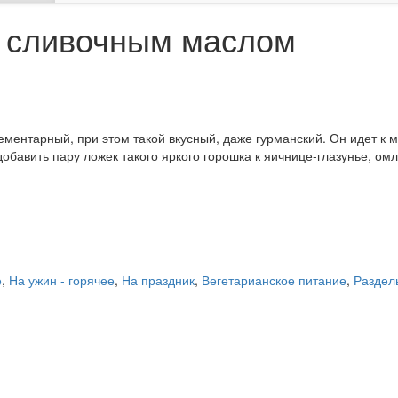
о сливочным маслом
ементарный, при этом такой вкусный, даже гурманский. Он идет к 
бавить пару ложек такого яркого горошка к яичнице-глазунье, омл
е
,
На ужин - горячее
,
На праздник
,
Вегетарианское питание
,
Раздел