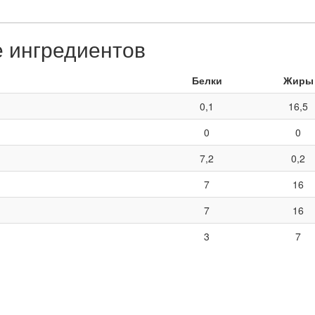
е ингредиентов
Белки
Жиры
0,1
16,5
0
0
7,2
0,2
7
16
7
16
3
7