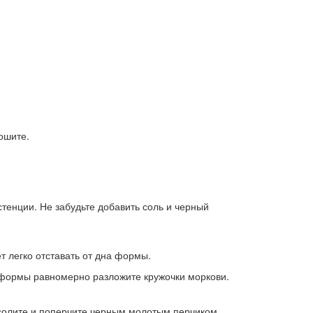
ошите.
стенции. Не забудьте добавить соль и черный
 легко отставать от дна формы.
ну формы равномерно разложите кружочки моркови.
солите и поперчите черным молотым перчиком.