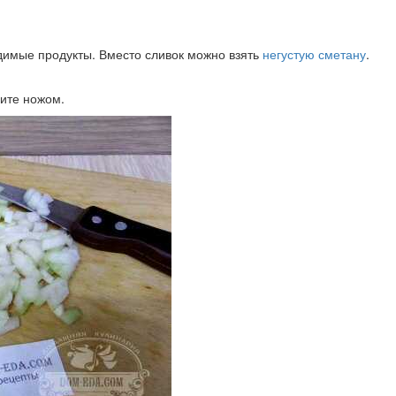
димые продукты. Вместо сливок можно взять
негустую сметану
.
шите ножом.