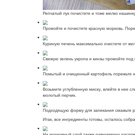
Репчатый лук почистите и тоже мелко нашинк
Промойте и почистите красную морковь. Поре
Куриную печень максимально очистите от жел
Свежую зелень укропа и кинзы промойте под
Помытый и очищенный картофель порежьте н
Возьмите углубленную миску, влейте в нее сл
молотый перчик.
Подходящую форму для запекания смажьте ра
Итак, все ингредиенты готовы, осталось соб
На морковный слой также равномерно распре