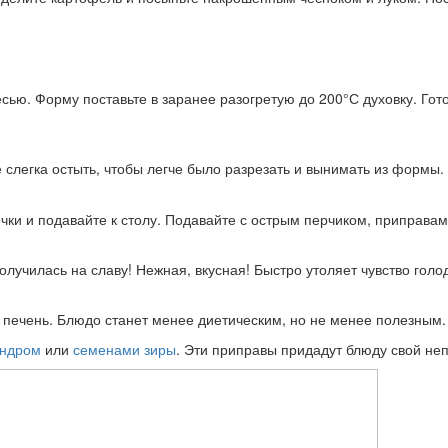
ю. Форму поставьте в заранее разогретую до 200°С духовку. Готов
е слегка остыть, чтобы легче было разрезать и вынимать из формы.
чки и подавайте к столу. Подавайте с острым перчиком, приправа
лучилась на славу! Нежная, вкусная! Быстро утоляет чувство голо
 печень. Блюдо станет менее диетическим, но не менее полезным.
андром
или
семенами зиры
. Эти приправы придадут блюду свой не