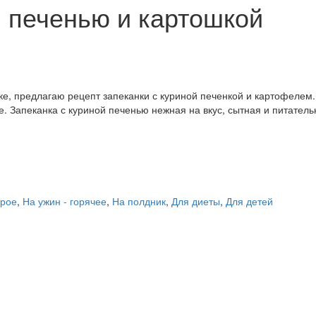
й печенью и картошкой
ке, предлагаю рецепт запеканки с куриной печенкой и картофелем. 
е. Запеканка с куриной печенью нежная на вкус, сытная и питател
орое
,
На ужин - горячее
,
На полдник
,
Для диеты
,
Для детей