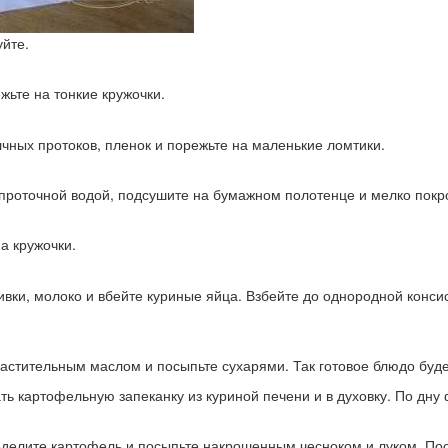
уйте.
жьте на тонкие кружочки.
чных протоков, пленок и порежьте на маленькие ломтики.
 проточной водой, подсушите на бумажном полотенце и мелко покр
а кружочки.
ивки, молоко и вбейте куриные яйца. Взбейте до однородной конси
стительным маслом и посыпьте сухарями. Так готовое блюдо будет
рать картофельную запеканку из куриной печени и в духовку. По д
делите картофель и посыпьте накрошенным чесноком и луком. По