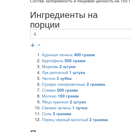
Состав, калорийность и пищевая ценность на 100 г
Ингредиенты на
порции
+
-
Куриная печень
400
грамм
Картофель
500
грамм
Морковь
2
штуки
Лук репчатый
1
штука
Чеснок
3
зубка
Сухари панировочные
2
грамма
Сливки
200
грамм
Молоко
100
грамм
Яйцо куриное
2
штуки
Свежая зелень
1
пучок
Соль
3
грамма
Перец черный молотый
2
грамма