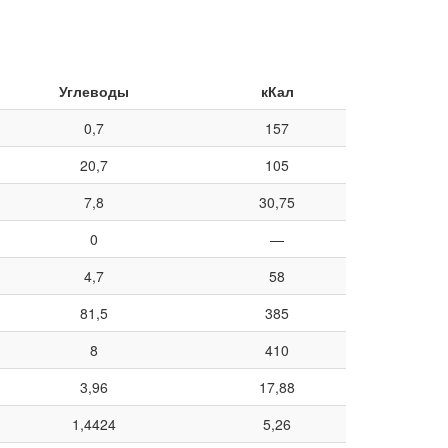
Углеводы
кКал
0,7
157
20,7
105
7,8
30,75
0
—
4,7
58
81,5
385
8
410
3,96
17,88
1,4424
5,26