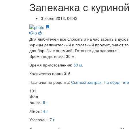
Запеканка с курино
3 июля 2018, 06:43
0
Для любителей все сложить и на час забыть в духов
курицы деликатесный и полезный продукт, знают вс
для борьбы с анемией. Готовьте для здоровья!
Время подготовки:
30 м.
Время приготовления:
50 м.
Количество порций:
6
Назначение рецепта:
Сытный завтрак
,
На обед - вт
101
кКал
Белки:
6 г
Жиры:
4 г
Углеводы:
7 г