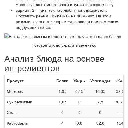
мясо выделяют много влаги и тушатся в своем соку.
вариант 2 — для тех, кто любит поподжаристей.
Поставить режим «Выпечка» на 40 минут. На этом
режиме вся влага испаряется, а овощи с мясом снизу
подрумяниваются.
Готовое блюдо украсить зеленью.
Анализ блюда на основе
ингредиентов
Продукт
Белки
Жиры
Углеводы
кКал
Морковь
1,95
0,15
10,35
52,5
Лук репчатый
1,05
0
7,8
30,75
Соль
0
0
0
—
Картофель
4
0,8
32,6
154