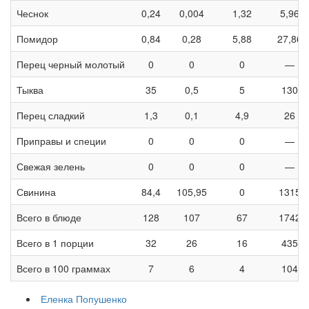
Чеснок
0,24
0,004
1,32
5,96
Помидор
0,84
0,28
5,88
27,86
Перец черный молотый
0
0
0
—
Тыква
35
0,5
5
130
Перец сладкий
1,3
0,1
4,9
26
Приправы и специи
0
0
0
—
Свежая зелень
0
0
0
—
Свинина
84,4
105,95
0
1315
Всего в блюде
128
107
67
1742
Всего в 1 порции
32
26
16
435
Всего в 100 граммах
7
6
4
104
Еленка Попушенко