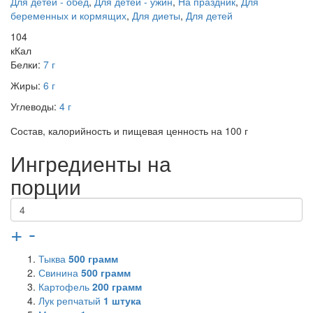
Для детей - обед
,
Для детей - ужин
,
На праздник
,
Для
беременных и кормящих
,
Для диеты
,
Для детей
104
кКал
Белки:
7 г
Жиры:
6 г
Углеводы:
4 г
Состав, калорийность и пищевая ценность на 100 г
Ингредиенты на
порции
+
-
Тыква
500
грамм
Свинина
500
грамм
Картофель
200
грамм
Лук репчатый
1
штука