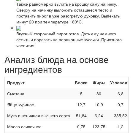
Также равномерно вылить на крошку саму начинку.
Сверху на начинку выложить оставшееся тесто и
поставить пирог в уже разогретую духовку. Выпекать
минут 20 при температуре 180°С.
Вкусный творожный пирог готов. Дать ему немного
остыть и порезать на порционные кусочки. Приятного
чаепития!
Анализ блюда на основе
ингредиентов
Продукт
Белки
Жиры
Углеводы
Сметана
5
80
6,8
Яйцо куриное
12,7
10,9
0,7
Мука пшеничная высшего сорта
51,84
6,24
335,52
Масло сливочное
0,75
123,75
1,2