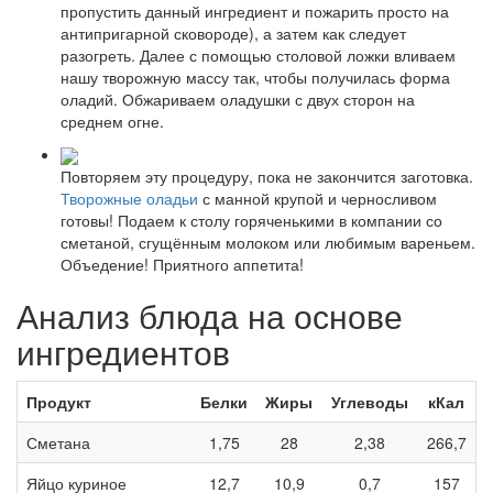
пропустить данный ингредиент и пожарить просто на
антипригарной сковороде), а затем как следует
разогреть. Далее с помощью столовой ложки вливаем
нашу творожную массу так, чтобы получилась форма
оладий. Обжариваем оладушки с двух сторон на
среднем огне.
Повторяем эту процедуру, пока не закончится заготовка.
Творожные оладьи
с манной крупой и черносливом
готовы! Подаем к столу горяченькими в компании со
сметаной, сгущённым молоком или любимым вареньем.
Объедение! Приятного аппетита!
Анализ блюда на основе
ингредиентов
Продукт
Белки
Жиры
Углеводы
кКал
Сметана
1,75
28
2,38
266,7
Яйцо куриное
12,7
10,9
0,7
157