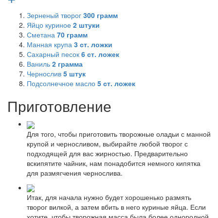
Зерненый творог
300
грамм
Яйцо куриное
2
штуки
Сметана
70
грамм
Манная крупа
3
ст. ложки
Сахарный песок
6
ст. ложек
Ваниль
2
грамма
Чернослив
5
штук
Подсолнечное масло
5
ст. ложек
Приготовление
Для того, чтобы приготовить творожные оладьи с манной
крупой и черносливом, выбирайте любой творог с
подходящей для вас жирностью. Предварительно
вскипятите чайник, нам понадобится немного кипятка
для размягчения чернослива.
Итак, для начала нужно будет хорошенько размять
творог вилкой, а затем вбить в него куриные яйца. Если
хотите, чтобы творожная масса была более однородной,