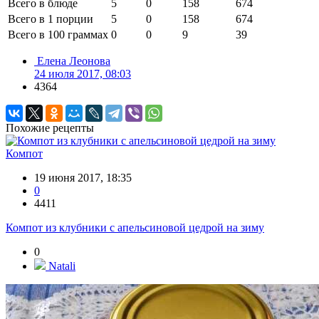
Всего в блюде
5
0
158
674
Всего в 1 порции
5
0
158
674
Всего в 100 граммах
0
0
9
39
Елена Леонова
24 июля 2017, 08:03
4364
Похожие рецепты
Компот
19 июня 2017, 18:35
0
4411
Компот из клубники с апельсиновой цедрой на зиму
0
Natali