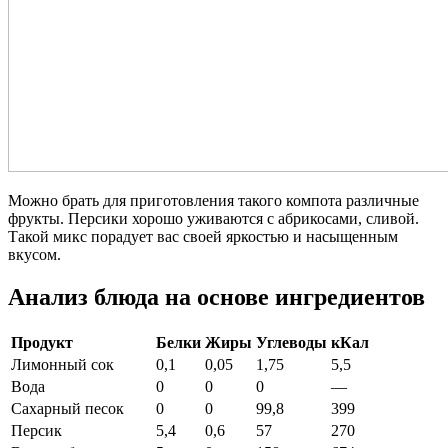
Можно брать для приготовления такого компота различные
фрукты. Персики хорошо уживаются с абрикосами, сливой.
Такой микс порадует вас своей яркостью и насыщенным
вкусом.
Анализ блюда на основе ингредиентов
Продукт
Белки
Жиры
Углеводы
кКал
Лимонный сок
0,1
0,05
1,75
5,5
Вода
0
0
0
—
Сахарный песок
0
0
99,8
399
Персик
5,4
0,6
57
270