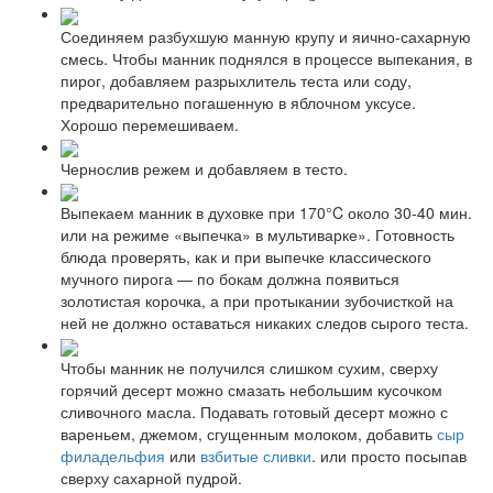
Соединяем разбухшую манную крупу и яично-сахарную
смесь. Чтобы манник поднялся в процессе выпекания, в
пирог, добавляем разрыхлитель теста или соду,
предварительно погашенную в яблочном уксусе.
Хорошо перемешиваем.
Чернослив режем и добавляем в тесто.
Выпекаем манник в духовке при 170°C около 30-40 мин.
или на режиме «выпечка» в мультиварке». Готовность
блюда проверять, как и при выпечке классического
мучного пирога — по бокам должна появиться
золотистая корочка, а при протыкании зубочисткой на
ней не должно оставаться никаких следов сырого теста.
Чтобы манник не получился слишком сухим, сверху
горячий десерт можно смазать небольшим кусочком
сливочного масла. Подавать готовый десерт можно с
вареньем, джемом, сгущенным молоком, добавить
сыр
филадельфия
или
взбитые сливки
. или просто посыпав
сверху сахарной пудрой.