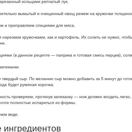
арезанный кольцами репчатый лук.
рительно вымытый и очищенный овощ режем на кружочки толщиной 
им и приправляем специями для мяса.
арезаем кружочками, как и картофель. Их солить не нужно, чтоб
ни.
циями (в данном рецепте — паприка и готовая смесь перцев), сол
апеканки.
 твердый сыр. По желанию сыр можно добавить за 5 минут до готов
люда будет румяная корочка.
ность проверяем, проткнув запеканку — нож должен входить легко,
очти полностью испариться из формы.
чем виде.
е ингредиентов