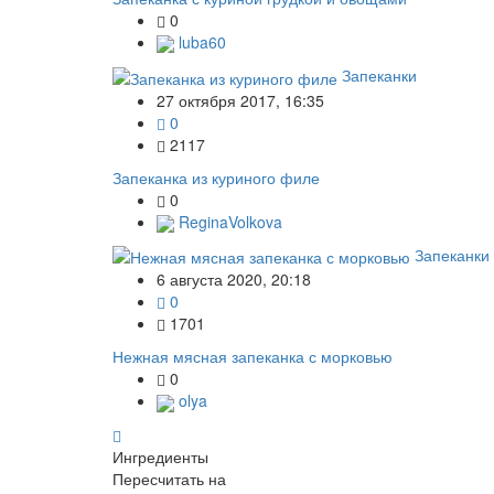
0
luba60
Запеканки
27 октября 2017, 16:35
0
2117
Запеканка из куриного филе
0
ReginaVolkova
Запеканки
6 августа 2020, 20:18
0
1701
Нежная мясная запеканка с морковью
0
olya
Ингредиенты
Пересчитать на