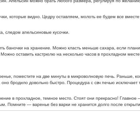
ин. Апельсин можно брать любого размера, регулируя по желанию,
очки, которые видно. Цедру оставляем, молоть ее будем все вместе
а, следом апельсиновые кусочки.
вить баночки на хранение. Можно класть меньше сахара, если план
Можно оставить кастрюлю на несколько часов в прохладном месте,
ренье, поместите на две минуты в микроволновую печь. Раньше, ко
да оно бродило довольно быстро. Процедура с свч печью исключает
нение в прохладное, темное место. Стоят они прекрасно! Главное 
ым. Помните — варенье без варки не хранится долго после открыти