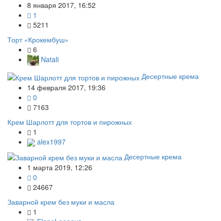
8 января 2017, 16:52
1
5211
Торт «Крокембуш»
6
Natali
Десертные крема
14 февраля 2017, 19:36
0
7163
Крем Шарлотт для тортов и пирожных
1
alex1997
Десертные крема
1 марта 2019, 12:26
0
24667
Заварной крем без муки и масла
1