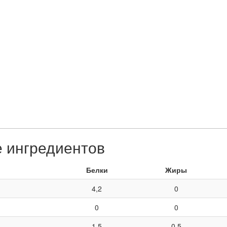
е ингредиентов
Белки
Жиры
4,2
0
0
0
1,5
0,5