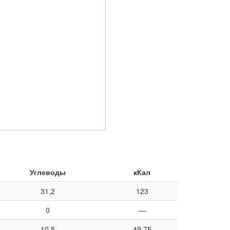
Углеводы
кКал
31,2
123
0
—
10,5
49,75