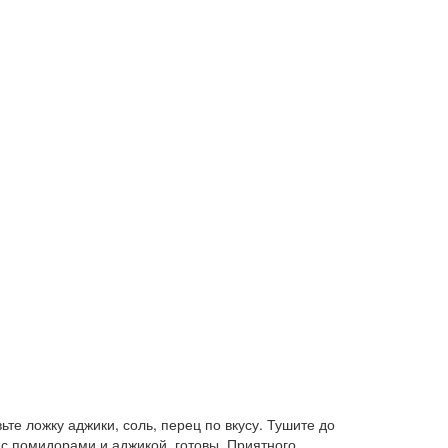
ьте ложку аджики, соль, перец по вкусу. Тушите до
е с помидорами и аджикой, готовы. Приятного