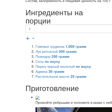
Состав, калорийность и пищевая ценность на 100 г
Ингредиенты на
порции
+
-
Говяжья грудинка
1,000
грамм
Лук репчатый
300
грамм
Помидор
250
грамм
Соль
по вкусу
Перец черный молотый
по вкусу
Аджика
30
грамм
Растительное масло
25
грамм
Приготовление
Промойте ребрышки и положите в казан с не