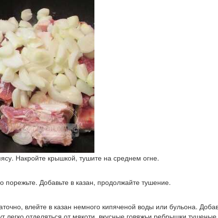
 мясу. Накройте крышкой, тушите на среднем огне.
 порежьте. Добавьте в казан, продолжайте тушение.
аточно, влейте в казан немного кипяченой воды или бульона. Добав
дут легко отделяться от мякоти, вкусные говяжьи ребрышки тушены