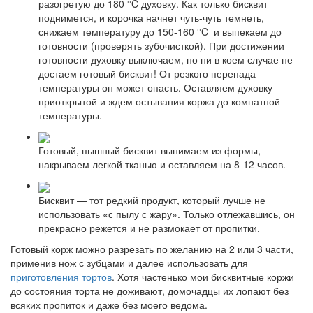
разогретую до 180 °C духовку. Как только бисквит
поднимется, и корочка начнет чуть-чуть темнеть,
снижаем температуру до 150-160 °C и выпекаем до
готовности (проверять зубочисткой). При достижении
готовности духовку выключаем, но ни в коем случае не
достаем готовый бисквит! От резкого перепада
температуры он может опасть. Оставляем духовку
приоткрытой и ждем остывания коржа до комнатной
температуры.
Готовый, пышный бисквит вынимаем из формы,
накрываем легкой тканью и оставляем на 8-12 часов.
Бисквит — тот редкий продукт, который лучше не
использовать «с пылу с жару». Только отлежавшись, он
прекрасно режется и не размокает от пропитки.
Готовый корж можно разрезать по желанию на 2 или 3 части,
применив нож с зубцами и далее использовать для
приготовления тортов
. Хотя частенько мои бисквитные коржи
до состояния торта не доживают, домочадцы их лопают без
всяких пропиток и даже без моего ведома.