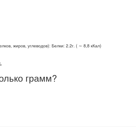
ов, жиров, углеводов): Белки: 2.2г. ( ∼ 8,8 кКал)
%
олько грамм?