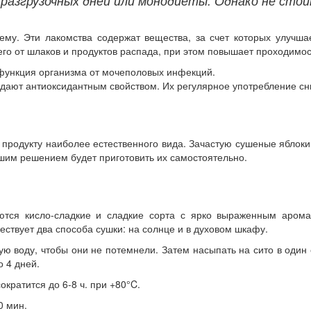
разгрузочных дней или монодиеты. Однако не сто
у. Эти лакомства содержат вещества, за счет которых улучшае
го от шлаков и продуктов распада, при этом повышает проходимос
я функция организма от мочеполовых инфекций.
ают антиоксидантным свойством. Их регулярное употребление сни
 продукту наиболее естественного вида. Зачастую сушеные яблок
чшим решением будет приготовить их самостоятельно.
ся кисло-сладкие и сладкие сорта с ярко выраженным аромат
ствует два способа сушки: на солнце и в духовом шкафу.
ю воду, чтобы они не потемнели. Затем насыпать на сито в один с
о 4 дней.
ократится до 6-8 ч. при +80
°
C.
0 мин.