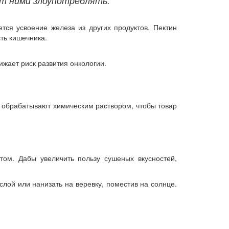
ит ними злоупотреблять.
тся усвоение железа из других продуктов. Пектин
ть кишечника.
жает риск развития онкологии.
и обрабатывают химическим раствором, чтобы товар
ом. Дабы увеличить пользу сушеных вкусностей,
лой или нанизать на веревку, поместив на солнце.