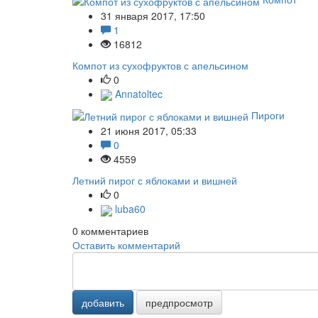
31 января 2017, 17:50
1
16812
Компот из сухофруктов с апельсином
0
Annatoltec
Пироги
21 июня 2017, 05:33
0
4559
Летний пирог с яблоками и вишней
0
luba60
0
комментариев
Оставить комментарий
добавить
предпросмотр