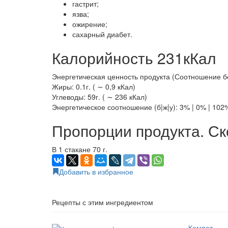
гастрит;
язва;
ожирение;
сахарный диабет.
Калорийность 231кКал
Энергетическая ценность продукта (Соотношение белк
Жиры: 0.1г. ( ∼ 0,9 кКал)
Углеводы: 59г. ( ∼ 236 кКал)
Энергетическое соотношение (б|ж|у): 3% | 0% | 102
Пропорции продукта. Ск
В 1 стакане 70 г.
Добавить в избранное
Рецепты с этим ингредиентом
Компот