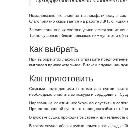
сухофруктов отлично подойдет для 
Немаловажно их влияние на лимфатическую систем
благоприятно сказывается на работе ЖКТ, очищая е
За счет танина в их составе усиливается защитна
Также сушеные яблоки повышают иммунитет и облад
Как выбрать
При выборе этих лакомств отдавайте предпочтение
выглядел привлекательнее. В таком случае, наилу
Как приготовить
Самыми подходящими сортами для сушки считают
необходимо очистить их кожуры и сердцевины. Суще
Нарезанные ломтики необходимо опустить в солену
При естественной сушке этот процесс займет от 2 д
В духовке сушка проходит быстрее и длительность с
В таком случае яблоки нужно помешивать каждые 3