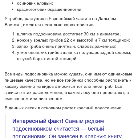
осиновик еловый;
красноголовик окрашенноногий.
У грибов, растущих в Европейской части и на Дальнем
Востоке, имеются несколько характеристик:
шляпка подосиновика достигает 30 см в диаметре;
ножки у зрелых грибов 22 см высотой и 7 см толщиной;
запах гриба очень приятный, слабовыраженный;
у молоденьких грибов шляпка полушаровидной формы,
с сухой бархатистой кожицей.
Все виды подосиновика можно кушать, они имеют одинаковые
пищевые качества, но не все грибники способны распознать к
какому именно из видов относится тот или иной гриб. Все
зависит от их расположения, в каком лесу они проростают, в
смешанном или лиственном.
В данных лесах в основном растет красный подосиновик.
Интересный
факт!
Самым редким
подосиновиком считается — белый
подосиновик. Он занесен в Красную книгу.