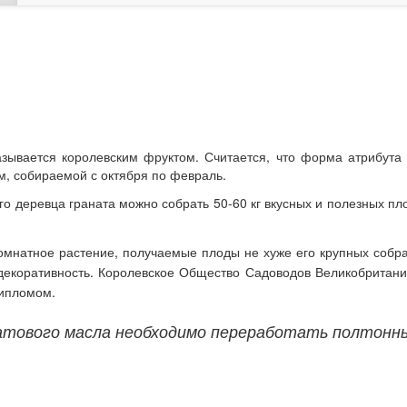
азывается королевским фруктом. Считается, что форма атрибут
м, собираемой с октября по февраль.
ого деревца граната можно собрать 50-60 кг вкусных и полезных 
омнатное растение, получаемые плоды не хуже его крупных собра
декоративность.
Королевское Общество Садоводов Великобритании
дипломом.
натового масла необходимо переработать полтонны