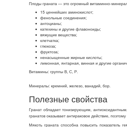
Плоды граната — это огромный витаминно-минерал
15 ценнейших аминокислот;
фенольные соединения;
антоцианы;
катехины и другие флавоноиды;
вяжущие вещества;
клетчатка;
глюкоза;
фруктоза;
ненасыщенные жирные кислоты;
лимонная, янтарная, винная и другие органич
Витамины: группы В, С, Р.
Минералы: кремний, железо, ванадий, бор.
Полезные свойства
Гранат обладает тонизирующим, антиоксидантным
гранатов оказывает антираковое действие, поэтому
Мякоть граната способна повысить показатель ге