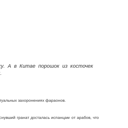
су. А в Китае порошок из косточек
.
итуальных захоронениях фараонов.
нувший гранат досталась испанцам от арабов, что