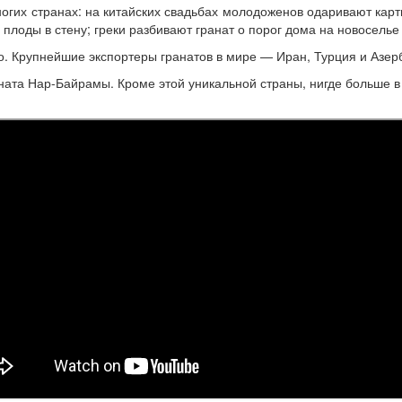
огих странах: на китайских свадьбах молодоженов одаривают кар
плоды в стену; греки разбивают гранат о порог дома на новоселье 
но. Крупнейшие экспортеры гранатов в мире — Иран, Турция и Азер
ната Нар-Байрамы. Кроме этой уникальной страны, нигде больше в 