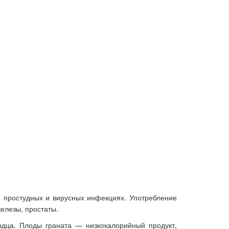
и простудных и вирусных инфекциях.
Употребление
железы, простаты.
ердца.
Плоды граната — низкокалорийный продукт,