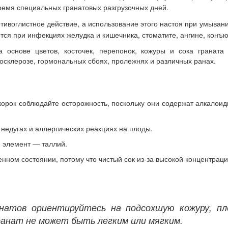
ремя специальных гранатовых разгрузочных дней.
тивоглистное действие, а использование этого настоя при умывани
ется при инфекциях желудка и кишечника, стоматите, ангине, конъю
 основе цветов, косточек, перепонок, кожуры и сока граната 
еросклерозе, гормональных сбоях, пролежнях и различных ранах.
корок соблюдайте осторожность, поскольку они содержат алкалои
 недугах и аллергических реакциях на плоды.
й элемент — таллий.
нном состоянии, потому что чистый сок из-за высокой концентраци
атов ориентируйтесь на подсохшую кожуру, пл
ранат не может быть легким или мягким.