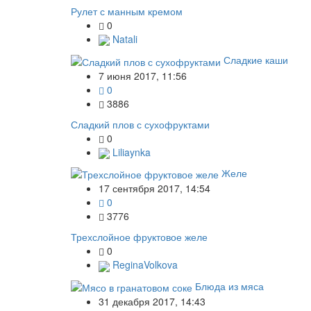
Рулет с манным кремом
0
Natali
Сладкие каши
7 июня 2017, 11:56
0
3886
Сладкий плов с сухофруктами
0
Liliaynka
Желе
17 сентября 2017, 14:54
0
3776
Трехслойное фруктовое желе
0
ReginaVolkova
Блюда из мяса
31 декабря 2017, 14:43