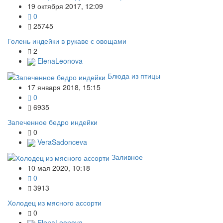
19 октября 2017, 12:09
0
25745
Голень индейки в рукаве с овощами
2
ElenaLeonova
Блюда из птицы
17 января 2018, 15:15
0
6935
Запеченное бедро индейки
0
VeraSadonceva
Заливное
10 мая 2020, 10:18
0
3913
Холодец из мясного ассорти
0
ElenaLeonova