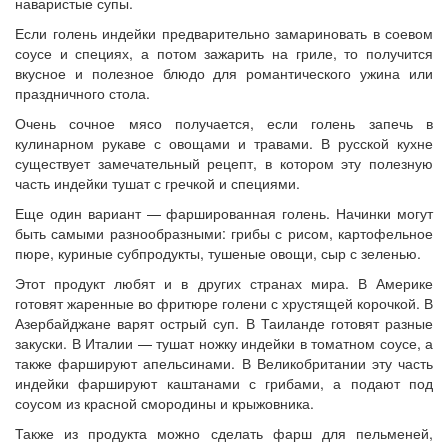
наваристые супы.
Если голень индейки предварительно замариновать в соевом
соусе и специях, а потом зажарить на гриле, то получится
вкусное и полезное блюдо для романтического ужина или
праздничного стола.
Очень сочное мясо получается, если голень запечь в
кулинарном рукаве с овощами и травами. В русской кухне
существует замечательный рецепт, в котором эту полезную
часть индейки тушат с гречкой и специями.
Еще один вариант — фаршированная голень. Начинки могут
быть самыми разнообразными: грибы с рисом, картофельное
пюре, куриные субпродукты, тушеные овощи, сыр с зеленью.
Этот продукт любят и в других странах мира. В Америке
готовят жаренные во фритюре голени с хрустящей корочкой. В
Азербайджане варят острый суп. В Таиланде готовят разные
закуски. В Италии — тушат ножку индейки в томатном соусе, а
также фаршируют апельсинами. В Великобритании эту часть
индейки фаршируют каштанами с грибами, а подают под
соусом из красной смородины и крыжовника.
Также из продукта можно сделать фарш для пельменей,