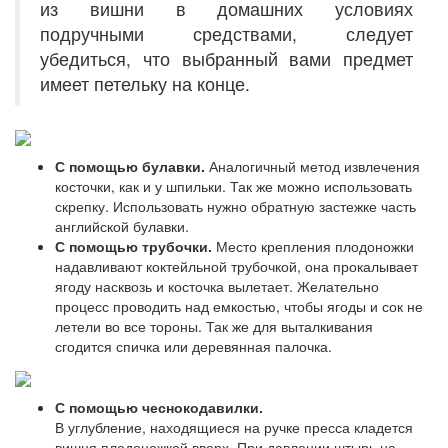
из вишни в домашних условиях
подручными средствами, следует
убедиться, что выбранный вами предмет
имеет петельку на конце.
С помощью булавки.
Аналогичный метод извлечения
косточки, как и у шпильки. Так же можно использовать
скрепку. Использовать нужно обратную застежке часть
английской булавки.
С помощью трубочки.
Место крепления плодоножки
надавливают коктейльной трубочкой, она прокалывает
ягоду насквозь и косточка вылетает. Желательно
процесс проводить над емкостью, чтобы ягоды и сок не
летели во все тороны. Так же для выталкивания
сгодится спичка или деревянная палочка.
С помощью чеснокодавилки.
В углубление, находящиеся на ручке пресса кладется
вишня плодоножкой вверх. При давлении штырь на