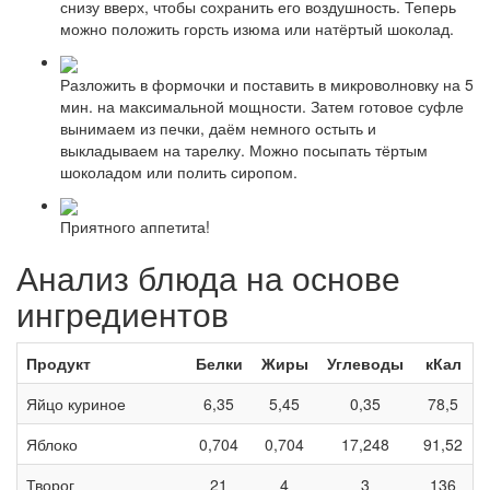
снизу вверх, чтобы сохранить его воздушность. Теперь
можно положить горсть изюма или натёртый шоколад.
Разложить в формочки и поставить в микроволновку на 5
мин. на максимальной мощности. Затем готовое суфле
вынимаем из печки, даём немного остыть и
выкладываем на тарелку. Можно посыпать тёртым
шоколадом или полить сиропом.
Приятного аппетита!
Анализ блюда на основе
ингредиентов
Продукт
Белки
Жиры
Углеводы
кКал
Яйцо куриное
6,35
5,45
0,35
78,5
Яблоко
0,704
0,704
17,248
91,52
Творог
21
4
3
136