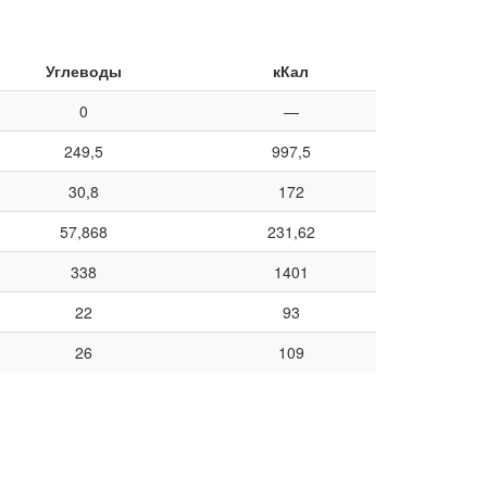
Углеводы
кКал
0
—
249,5
997,5
30,8
172
57,868
231,62
338
1401
22
93
26
109