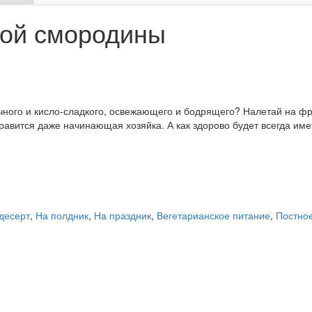
ной смородины
очного и кисло-сладкого, освежающего и бодрящего? Налетай на ф
равится даже начинающая хозяйка. А как здорово будет всегда имет
 десерт
,
На полдник
,
На праздник
,
Вегетарианское питание
,
Постно