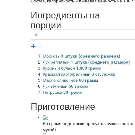
Состав, калорийность и пищевая ценность на 100 г
Ингредиенты на
порции
+
-
Морковь
3
штуки (среднего размера)
Лук репчатый
1
штука (среднего размера)
Куриный бульон
1,000
грамм
Крахмал картофельный
3
ст. ложки
Масло сливочное
60
грамм
Лук зеленый
50
грамм
Петрушка
50
грамм
Приготовление
Во время подготовки продуктов нужно тщател
мукой)