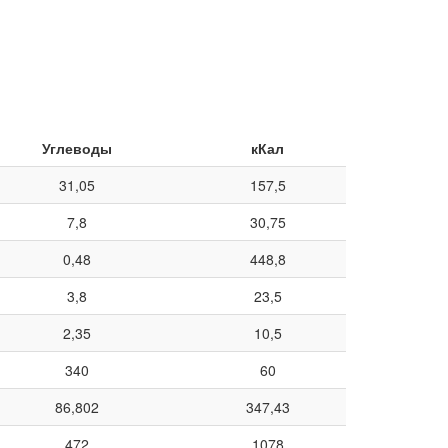
Углеводы
кКал
31,05
157,5
7,8
30,75
0,48
448,8
3,8
23,5
2,35
10,5
340
60
86,802
347,43
472
1078