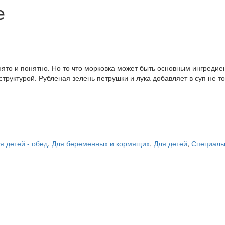
е
нято и понятно. Но то что морковка может быть основным ингредиен
структурой. Рубленая зелень петрушки и лука добавляет в суп не т
я детей - обед
,
Для беременных и кормящих
,
Для детей
,
Специаль