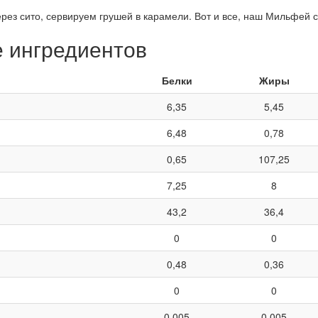
ез сито, сервируем грушей в карамели. Вот и все, наш Мильфей с 
е ингредиентов
Белки
Жиры
6,35
5,45
6,48
0,78
0,65
107,25
7,25
8
43,2
36,4
0
0
0,48
0,36
0
0
0,005
0,005