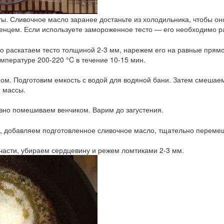
ы. Сливочное масло заранее достаньте из холодильника, чтобы он
енцем. Если используете замороженное тесто — его необходимо р
го раскатаем тесто толщиной 2-3 мм, нарежем его на равные прямо
емпературе 200-220 °C в течение 10-15 мин.
мом. Подготовим емкость с водой для водяной бани. Затем смешае
 массы.
но помешиваем венчиком. Варим до загустения.
гня, добавляем подготовленное сливочное масло, тщательно перем
части, убираем сердцевину и режем ломтиками 2-3 мм.