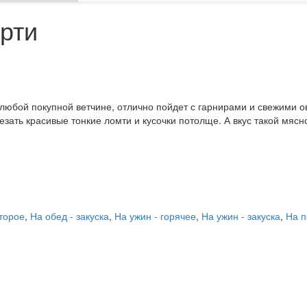
рти
юбой покупной ветчине, отлично пойдет с гарнирами и свежими ово
зать красивые тонкие ломти и кусочки потолще. А вкус такой мясн
второе
,
На обед - закуска
,
На ужин - горячее
,
На ужин - закуска
,
На п