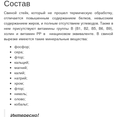
Состав
Свиной стейк, который не прошел термическую обработку,
отличается повышенным содержанием белков, невысоким
содержанием жиров, и полным отсутствием углеводов. Также в
нем присутствуют витамины группы В (В1, В2, В5, В6, В9),
холин и витамин РР в ниациновом эквиваленте. В свиной
вырезке имеются такие минеральные вещества:
фосфор;
сера;
фтор;
кальций;
магний;
калий;
натрий;
хром;
фтор;
никель;
олово;
кобальт;
Интересно!