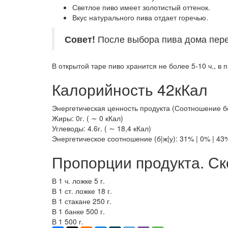
Светлое пиво имеет золотистый оттенок.
Вкус натурального пива отдает горечью.
Совет!
После выбора пива дома перел
В открытой таре пиво хранится не более 5-10 ч., в 
Калорийность 42кКал
Энергетическая ценность продукта (Соотношение белк
Жиры: 0г. ( ∼ 0 кКал)
Углеводы: 4.6г. ( ∼ 18,4 кКал)
Энергетическое соотношение (б|ж|у): 31% | 0% | 43
Пропорции продукта. Ск
В 1 ч. ложке 5 г.
В 1 ст. ложке 18 г.
В 1 стакане 250 г.
В 1 банке 500 г.
В 1 500 г.