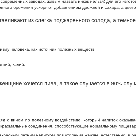
 современных заводах, живым назвать никак нельзя: для его изгот
енного брожения ускоряют добавлением дрожжей и сахара, а цвет
тавливают из слегка поджаренного солода, а темное
зму человека, как источник полезных веществ:
гний, калий.
нщине хочется пива, а такое случается в 90% случа
яд с вином по полезному воздействию, который напиток оказыва
е крахмальные соединения, способствующие нормальному пищева
екрасным летним напитком для утоления жажды, естественно, в ра