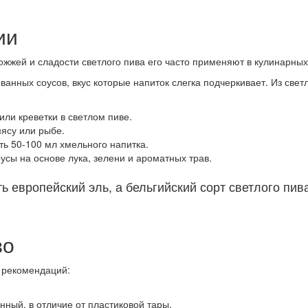
ии
ожжей и сладости светлого пива его часто применяют в кулинарных
ванных соусов, вкус которые напиток слегка подчеркивает. Из све
или креветки в светлом пиве.
ясу или рыбе.
ь 50-100 мл хмельного напитка.
усы на основе лука, зелени и ароматных трав.
 европейский эль, а бельгийский сорт светлого пив
во
х рекомендаций:
нный, в отличие от пластиковой тары.