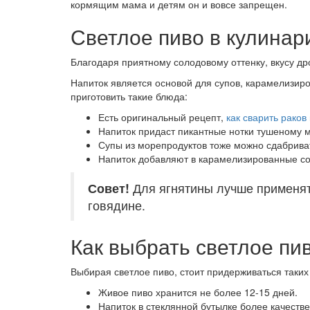
кормящим мама и детям он и вовсе запрещен.
Светлое пиво в кулинар
Благодаря приятному солодовому оттенку, вкусу др
Напиток является основой для супов, карамелизиро
приготовить такие блюда:
Есть оригинальный рецепт,
как сварить раков
Напиток придаст пикантные нотки тушеному м
Супы из морепродуктов тоже можно сдабриват
Напиток добавляют в карам
елизированные со
Совет!
Для ягнятины лучше применять
говядине.
Как выбрать светлое пи
Выбирая светлое пиво, стоит придерживаться таки
Живое пиво хранится не более 12-15 дней.
Напиток в стеклянной бутылке более качестве