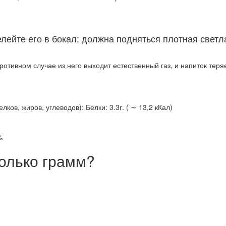
ейте его в бокал: должна подняться плотная светлая
противном случае из него выходит естественный газ, и напиток теряе
ов, жиров, углеводов): Белки: 3.3г. ( ∼ 13,2 кКал)
%
олько грамм?