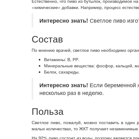
Естественно, что пиво из бутылок, производимое на
«химические» добавки. Например, процесс естеств
Интересно знать!
Светлое пиво изго
Состав
По мнению врачей, светлое пиво необходимо органи
Витамины: В, РР.
Минеральные вещества: фосфор, кальций, ма
Белок, сахариды.
Интересно знать!
Если беременной же
несколько раз в неделю.
Польза
Светлое пиво, пожалуй, можно поставить в один р
малых количествах, то ЖКТ получает незаменимы
На 92% пиво состоит из воды, поэтому является пр