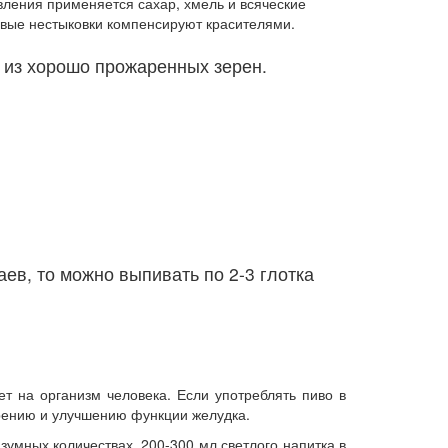
овления применяется сахар, хмель и всяческие
овые нестыковки компенсируют красителями.
 из хорошо прожаренных зерен.
ев, то можно выпивать по 2-3 глотка
ет на организм человека. Если употреблять пиво в
рению и улучшению функции желудка.
зумных количествах. 200-300 мл светлого напитка в