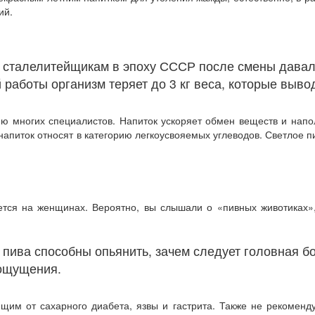
ий.
, сталелитейщикам в эпоху СССР после смены давал
й работы организм теряет до 3 кг веса, которые выво
ю многих специалистов. Напиток ускоряет обмен веществ и нап
 напиток относят в категорию легкоусвояемых углеводов. Светлое
ается на женщинах. Вероятно, вы слышали о «пивных животиках»
 пива способны опьянить, зачем следует головная бо
 ощущения.
щим от сахарного диабета, язвы и гастрита. Также не рекоменд