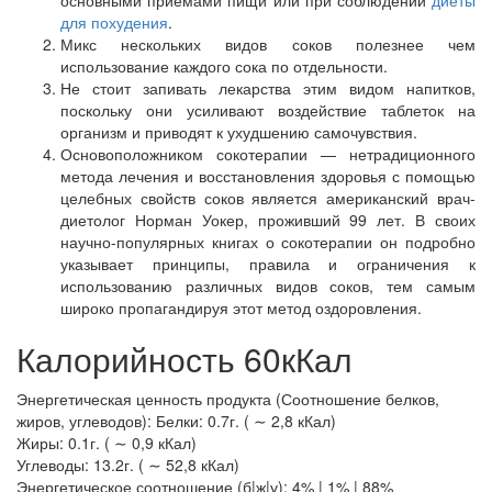
для похудения
.
Микс нескольких видов соков полезнее чем
использование каждого сока по отдельности.
Не стоит запивать лекарства этим видом напитков,
поскольку они усиливают воздействие таблеток на
организм и приводят к ухудшению самочувствия.
Основоположником сокотерапии — нетрадиционного
метода лечения и восстановления здоровья с помощью
целебных свойств соков является американский врач-
диетолог Норман Уокер, проживший 99 лет. В своих
научно-популярных книгах о сокотерапии он подробно
указывает принципы, правила и ограничения к
использованию различных видов соков, тем самым
широко пропагандируя этот метод оздоровления.
Калорийность 60кКал
Энергетическая ценность продукта (Соотношение белков,
жиров, углеводов): Белки: 0.7г. ( ∼ 2,8 кКал)
Жиры: 0.1г. ( ∼ 0,9 кКал)
Углеводы: 13.2г. ( ∼ 52,8 кКал)
Энергетическое соотношение (б|ж|у): 4% | 1% | 88%