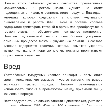
Польза этого любимого детьми лакомства преувеличена
маркетологами и рекламщиками. Однако не стоит
недооценивать пищевую ценность этого продукта. Благодаря
клетчатке, которая содержится в хлопьях, улучшается
пищеварение и работа ЖКТ. Также в составе хлопьев
содержится триптофан, который в организме преобразуется в
гормон счастья и обеспечивает позитивное настроение.
Наличие глутаминовой кислоты способствует ускорению
обменных процессов мозга и улучшению памяти. В составе
хлопьев содержится крахмал, который поможет укрепить
мышечную ткань и нервные клетки, пектины препятствуют
образованию опухолей.
Вред
Употребление кукурузных хлопьев приводит к повышению
уровня инсулина, что вызывает чувство сытости, но вскоре
возникает чувство голода. Поэтому рекомендуется
использовать хлопья в промежутках между приемами пищи
как легкий перекус.
Этот продукт питания сложно отнести к диетическим, учитывая
его калорийность (363 кКал на 100 г продукта). Диетологи