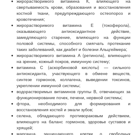
жирорастворимого витамина К, влияющего на
свертываемость крови, образования и восстановления
костной ткани, предупреждающего остеопороз и
кровотечения;
жирорастворимого витамина Е (токоферола),
оказывающего антиоксидантное действие,
замедляющего старение, влияющего на функции
половой системы, способного смягчать протекание
таких заболеваний, как диабет и болезни Альцгеймера;
жирорастворимого витамина А (ретинола), влияющего
на зрение, кожный покров, иммунную систему;
витамина С (аскорбиновой кислоты) — сильного
антиоксиданта, участвующего в обмене веществ,
синтезе гормонов, коллагена, выведении токсинов,
укреплении иммунной системы;
водорастворимых витаминов группы В, отвечающих за
функционирование почек, печени, нервной системы;
фтора, необходимого для формирования и
восстановления костей и эмали зубов;
селена, обладающего противораковым действием,
влияющего на баланс гормонов, здоровье суставов и
хрящей;
марганца, защищающего клетки о свободных