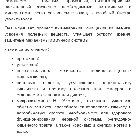
Романеско — вкусный, ароматный, низкокалорийный,
насыщенный жизненно необходимыми витаминами и
минералами, легко усваиваемый овощ, способный быстро
утолить голод.
Она улучшает процесс пищеварения, очищения кишечника,
усвоения полезных веществ, улучшает остроту зрения,
защитные механизмы иммунной системы.
Является источником:
протеинов;
углеводов;
незначительного количества полиненасыщенных
жирных кислот;
пищевых волокон, улучшающих перистальтику
кишечника и поэтому полезных при геморрое и
склонности к запорам или диареи;
микровитамина Н (биотина), активного участника
обмена веществ, способного синтезировать глюкозу и
аскорбиновую кислоту, необходимого для здорового
функционирования нервной системы, желудочно-
кишечного тракта, а также красивых и крепких ногтей и
волос;