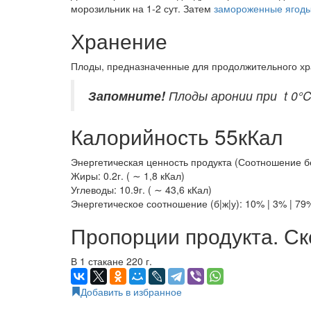
морозильник на 1-2 сут. Затем
замороженные ягод
Хранение
Плоды, предназначенные для продолжительного хр
Запомните!
Плоды аронии при t 0°C
Калорийность 55кКал
Энергетическая ценность продукта (Соотношение белк
Жиры: 0.2г. ( ∼ 1,8 кКал)
Углеводы: 10.9г. ( ∼ 43,6 кКал)
Энергетическое соотношение (б|ж|у): 10% | 3% | 79
Пропорции продукта. Ск
В 1 стакане 220 г.
Добавить в избранное