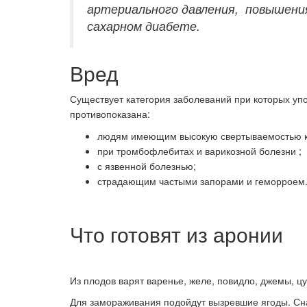
артериального давления, повышения
сахарном диабете.
Вред
Существует категория заболеваний при которых у
противопоказана:
людям имеющим высокую свертываемостью к
при тромбофлебитах и варикозной болезни ;
с язвенной болезнью;
страдающим частыми запорами и геморроем
Что готовят из аронии
Из плодов варят варенье, желе, повидло, джемы, ц
Для замораживания подойдут вызревшие ягоды. Сна