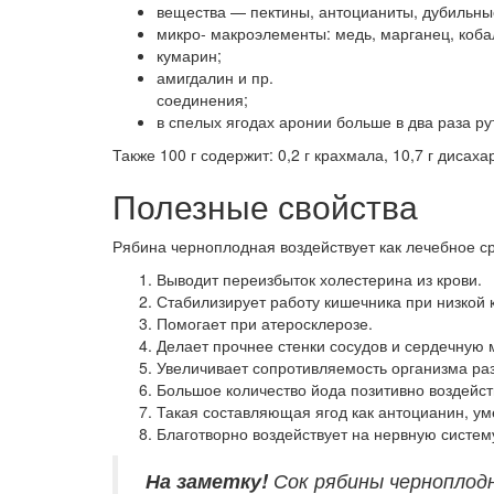
вещества — пектины, антоцианиты, дубильные
микро- макроэлементы: медь, марганец, кобал
кумарин;
амигдалин и пр.
соединения;
в спелых ягодах аронии больше в два раза ру
Также 100 г содержит: 0,2 г крахмала, 10,7 г дисахари
Полезные свойства
Рябина черноплодная воздействует как лечебное ср
Выводит переизбыток холестерина из крови.
Стабилизирует работу кишечника при низкой к
Помогает при атеросклерозе.
Делает прочнее стенки сосудов и сердечную
Увеличивает сопротивляемость организма ра
Большое количество йода позитивно воздейст
Такая составляющая ягод как антоцианин, ум
Благотворно воздействует на нервную систем
На заметку!
Сок рябины черноплодн