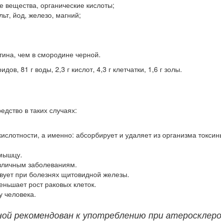
 вещества, органические кислоты;
ьт, йод, железо, магний;
тина, чем в смородине черной.
дов, 81 г воды, 2,3 г кислот, 4,3 г клетчатки, 1,6 г золы.
едство в таких случаях:
ислотности, а именно: абсорбирует и удаляет из организма токсин
 мышцу.
зличным заболеваниям.
вует при болезнях щитовидной железы.
еньшает рост раковых клеток.
у человека.
ой рекомендован к употреблению при атеросклеро