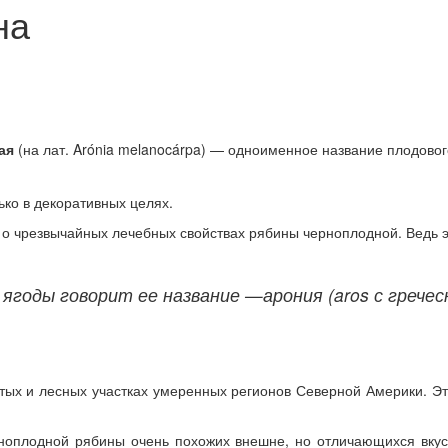
на
ая
(на лат. Arónia melanocárpa) — одноименное название плодовог
ко в декоративных целях.
ть о чрезвычайных лечебных свойствах рябины черноплодной. Ведь 
ягоды говорит ее название —арония (
aros
с гречес
тых и лесных участках умеренных регионов Северной Америки. Это
рноплодной рябины очень похожих внешне, но отличающихся вк