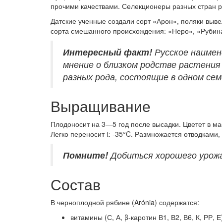
прочими качествами. Селекционеры разных стран 
Датские ученные создали сорт «Арон», поляки выве
сорта смешанного происхождения: «Неро», «Рубина
Интересный
факт!
Русское наимен
мнение о близком родстве растения
разных рода, состоящие в одном се
Выращивание
Плодоносит на 3—5 год после высадки. Цветет в ма
Легко переносит t: -35°C. Размножается отводками
Помните!
Добиться хорошего урожа
Состав
В черноплодной рябине (Arónia) содержатся:
витамины (С, А, β-каротин В1, В2, В6, К, РР, Е