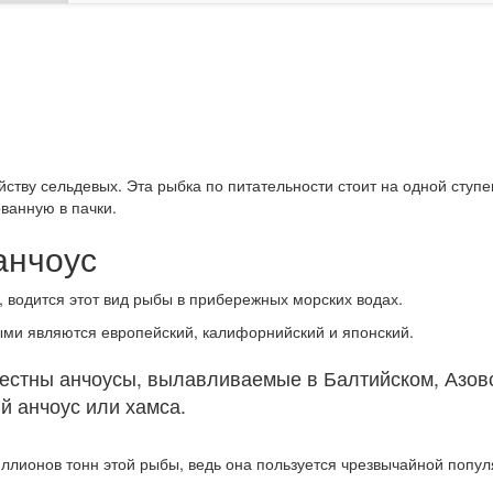
ству сельдевых. Эта рыбка по питательности стоит на одной ступе
ованную в пачки.
анчоус
, водится этот вид рыбы в прибережных морских водах.
ыми являются европейский, калифорнийский и японский.
естны анчоусы, вылавливаемые в Балтийском, Азов
й анчоус или хамса.
иллионов тонн этой рыбы, ведь она пользуется чрезвычайной попу