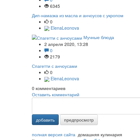
6345
Дип-намазка из масла и анчоусов с укропом
0
ElenaLeonova
Мучные блюда
2 апреля 2020, 13:28
0
2179
Спагетти с анчоусами
0
ElenaLeonova
0
комментариев
Оставить комментарий
добавить
предпросмотр
полная версия сайта
домашняя кулинария