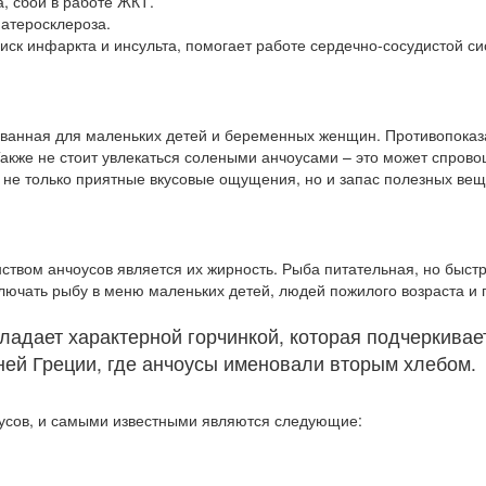
, сбои в работе ЖКТ.
атеросклероза.
иск инфаркта и инсульта, помогает работе сердечно-сосудистой си
ованная для маленьких детей и беременных женщин. Противопоказ
акже не стоит увлекаться солеными анчоусами – это может спрово
 не только приятные вкусовые ощущения, но и запас полезных вещ
ством анчоусов является их жирность. Рыба питательная, но быстро
ключать рыбу в меню маленьких детей, людей пожилого возраста и
ладает характерной горчинкой, которая подчеркивае
ей Греции, где анчоусы именовали вторым хлебом.
оусов, и самыми известными являются следующие: