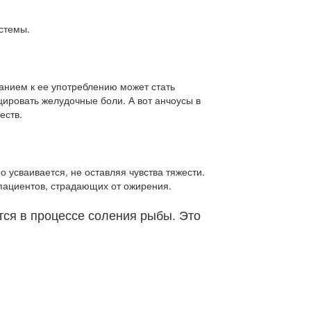
стемы.
анием к ее употреблению может стать
цировать желудочные боли. А вот анчоусы в
еств.
 усваивается, не оставляя чувства тяжести.
 пациентов, страдающих от ожирения.
тся в процессе соления рыбы. Это