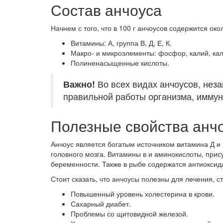
Состав анчоуса
Начнем с того, что в 100 г анчоусов содержится око
Витамины: А, группа В, Д, Е, К.
Макро- и микроэлементы: фосфор, калий, каль
Полиненасыщенные кислоты.
Важно!
Во всех видах анчоусов, нез
правильной работы организма, имму
Полезные свойства анч
Анчоус является богатым источником витамина Д и 
головного мозга. Витамины в и аминокислоты, прис
беременности. Также в рыбе содержатся антиоксид
Стоит сказать, что анчоусы полезны для лечения, 
Повышенный уровень холестерина в крови.
Сахарный диабет.
Проблемы со щитовидной железой.