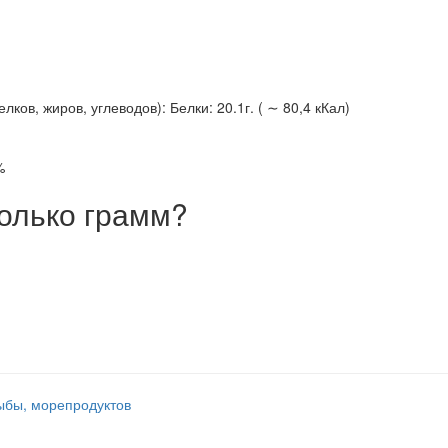
ов, жиров, углеводов): Белки: 20.1г. ( ∼ 80,4 кКал)
%
олько грамм?
ыбы, морепродуктов