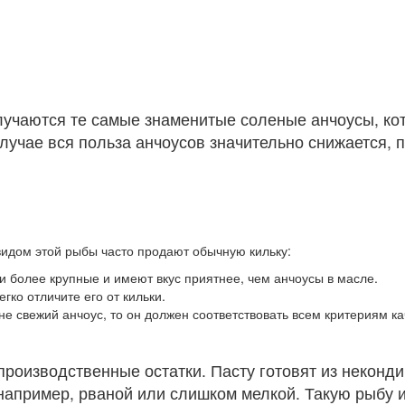
учаются те самые знаменитые соленые анчоусы, ко
случае вся польза анчоусов значительно снижается, 
видом этой рыбы часто продают обычную кильку:
и более крупные и имеют вкус приятнее, чем анчоусы в масле.
гко отличите его от кильки.
не свежий анчоус, то он должен соответствовать всем критериям кач
 производственные остатки. Пасту готовят из некон
 например, рваной или слишком мелкой. Такую рыбу 