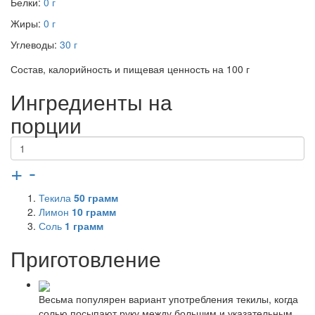
Белки:
0 г
Жиры:
0 г
Углеводы:
30 г
Состав, калорийность и пищевая ценность на 100 г
Ингредиенты на
порции
+
-
Текила
50
грамм
Лимон
10
грамм
Соль
1
грамм
Приготовление
Весьма популярен вариант употребления текилы, когда
солью посыпают руку между большим и указательным