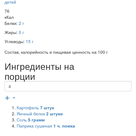
детей
76
кКал
Белки:
2 г
Жиры:
0 г
Углеводы:
15 г
Состав, калорийность и пищевая ценность на 100 г
Ингредиенты на
порции
+
-
Картофель
7
штук
Яичный белок
2
штуки
Соль
5
грамм
Паприка сушеная
1
ч. ложка