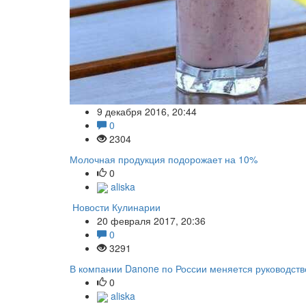
9 декабря 2016, 20:44
0
2304
Молочная продукция подорожает на 10%
0
aliska
Новости Кулинарии
20 февраля 2017, 20:36
0
3291
В компании Danone по России меняется руководств
0
aliska