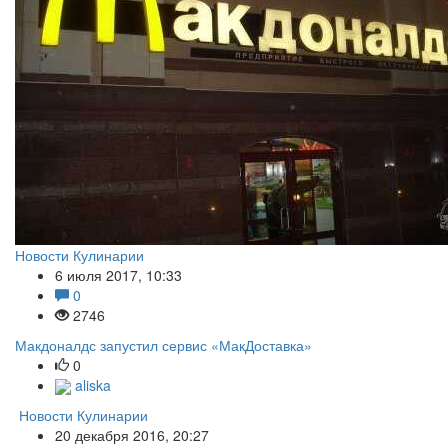
Новости Кулинарии
6 июля 2017, 10:33
0
2746
Макдоналдс запустил сервис «МакДоставка»
0
aliska
Новости Кулинарии
20 декабря 2016, 20:27