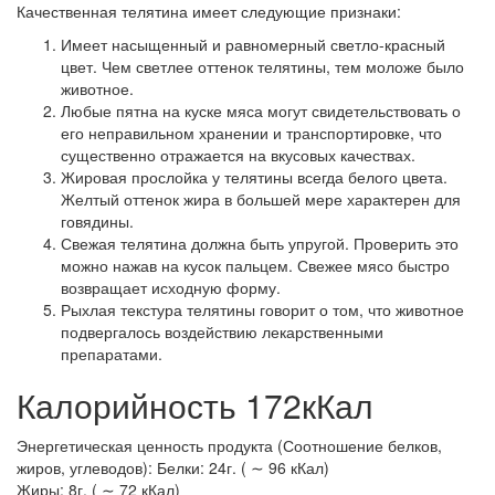
Качественная телятина имеет следующие признаки:
Имеет насыщенный и равномерный светло-красный
цвет. Чем светлее оттенок телятины, тем моложе было
животное.
Любые пятна на куске мяса могут свидетельствовать о
его неправильном хранении и транспортировке, что
существенно отражается на вкусовых качествах.
Жировая прослойка у телятины всегда белого цвета.
Желтый оттенок жира в большей мере характерен для
говядины.
Свежая телятина должна быть упругой. Проверить это
можно нажав на кусок пальцем. Свежее мясо быстро
возвращает исходную форму.
Рыхлая текстура телятины говорит о том, что животное
подвергалось воздействию лекарственными
препаратами.
Калорийность 172кКал
Энергетическая ценность продукта (Соотношение белков,
жиров, углеводов): Белки: 24г. ( ∼ 96 кКал)
Жиры: 8г. ( ∼ 72 кКал)