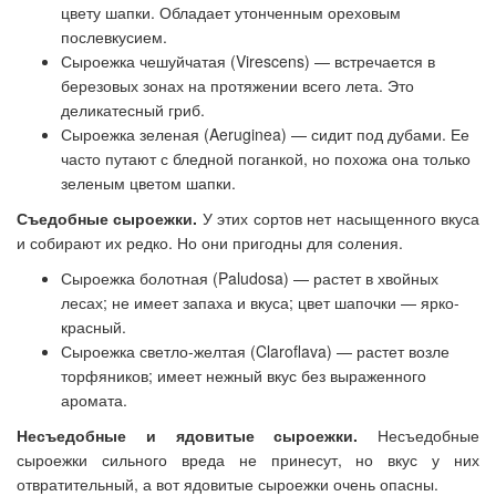
цвету шапки. Обладает утонченным ореховым
послевкусием.
Сыроежка чешуйчатая (Virescens) — встречается в
березовых зонах на протяжении всего лета. Это
деликатесный гриб.
Сыроежка зеленая (Aeruginea) — сидит под дубами. Ее
часто путают с бледной поганкой, но похожа она только
зеленым цветом шапки.
Съедобные сыроежки.
У этих сортов нет насыщенного вкуса
и собирают их редко. Но они пригодны для соления.
Сыроежка болотная (Paludosa) — растет в хвойных
лесах; не имеет запаха и вкуса; цвет шапочки — ярко-
красный.
Сыроежка светло-желтая (Claroflava) — растет возле
торфяников; имеет нежный вкус без выраженного
аромата.
Несъедобные и ядовитые сыроежки.
Несъедобные
сыроежки сильного вреда не принесут, но вкус у них
отвратительный, а вот ядовитые сыроежки очень опасны.