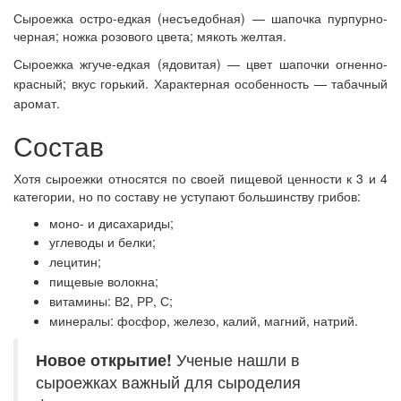
Сыроежка остро-едкая (несъедобная) — шапочка пурпурно-
черная; ножка розового цвета; мякоть желтая.
Сыроежка жгуче-едкая (ядовитая) — цвет шапочки огненно-
красный; вкус горький. Характерная особенность — табачный
аромат.
Состав
Хотя сыроежки относятся по своей пищевой ценности к 3 и 4
категории, но по составу не уступают большинству грибов:
моно- и дисахариды;
углеводы и белки;
лецитин;
пищевые волокна;
витамины: В2, РР, С;
минералы: фосфор, железо, калий, магний, натрий.
Новое открытие!
Ученые нашли в
сыроежках важный для сыроделия