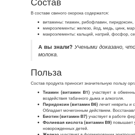
Состав
В составе свиного окорока содержатся:
витамины: тиамин, рибофлавин, пиридоксин, 
микроэлементы: железо, йод, медь, цинк, мар
макроэлементы: кальций, натрий, фосфор, сер
А вы знали?
Учеными доказано, чт
молока.
Польза
Состав продукта приносит значительную пользу орг
Тиамин (витамин В1)
участвует в обменны
воздействия табачного дыма и алкоголя.
Пиридоксин (витамин В6)
лечит невриты и с
Обладает мочегонным действием. Восстанавл
Биотин (витамин В7)
участвует в работе фе
Фолиевая кислота (витамин В9)
повышает у
новорожденных детей.
Железо
участвует в формировании эритроцит