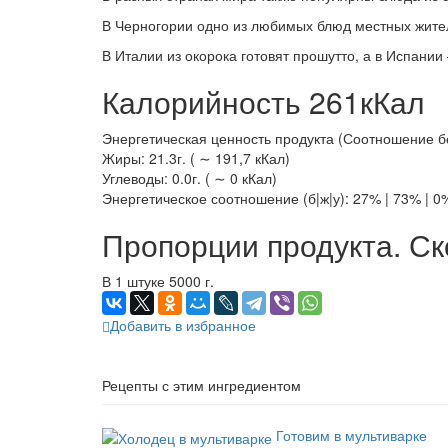
В Черногории одно из любимых блюд местных жителе
В Италии из окорока готовят прошутто, а в Испании
Калорийность 261кКал
Энергетическая ценность продукта (Соотношение белк
Жиры: 21.3г. ( ∼ 191,7 кКал)
Углеводы: 0.0г. ( ∼ 0 кКал)
Энергетическое соотношение (б|ж|у): 27% | 73% | 0
Пропорции продукта. Ск
В 1 штуке 5000 г.
Добавить в избранное
Рецепты с этим ингредиентом
Готовим в мультиварке