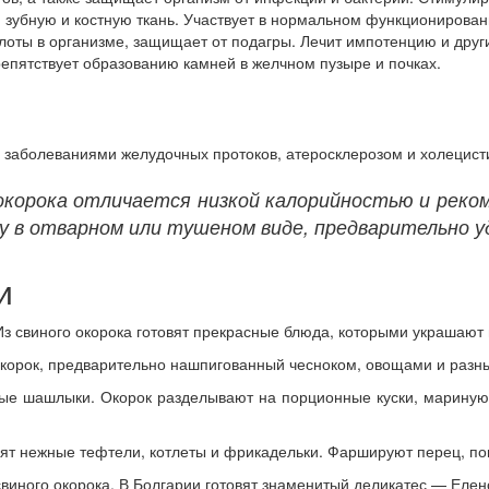
 зубную и костную ткань. Участвует в нормальном функционирова
лоты в организме, защищает от подагры. Лечит импотенцию и друг
епятствует образованию камней в желчном пузыре и почках.
заболеваниями желудочных протоков, атеросклерозом и холецист
окорока отличается низкой калорийностью и реко
 в отварном или тушеном виде, предварительно у
и
з свиного окорока готовят прекрасные блюда, которыми украшают 
корок, предварительно нашпигованный чесноком, овощами и разн
ные шашлыки. Окорок разделывают на порционные куски, маринуют
вят нежные тефтели, котлеты и фрикадельки. Фаршируют перец, п
виного окорока. В Болгарии готовят знаменитый деликатес — Еленск