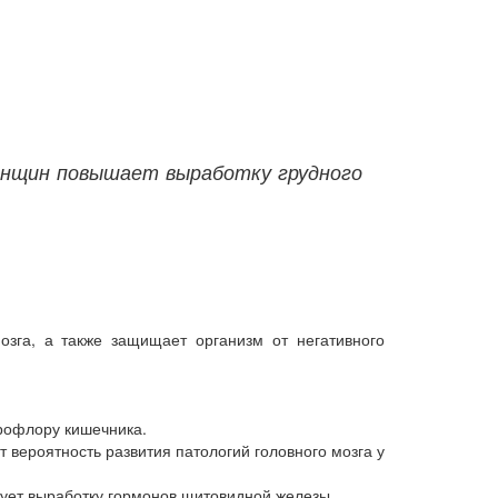
женщин повышает выработку грудного
озга, а также защищает организм от негативного
рофлору кишечника.
 вероятность развития патологий головного мозга у
рует выработку гормонов щитовидной железы.