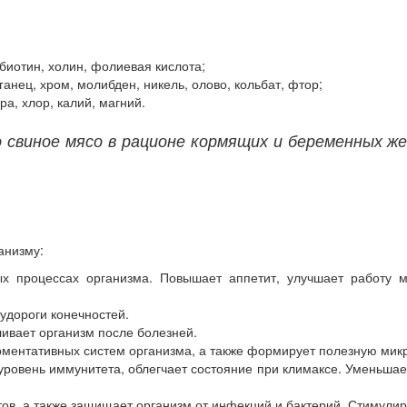
биотин, холин, фолиевая кислота;
ганец, хром, молибден, никель, олово, кольбат, фтор;
а, хлор, калий, магний.
о свиное мясо в рационе кормящих и беременных 
анизму:
х процессах организма. Повышает аппетит, улучшает работу м
удороги конечностей.
ивает организм после болезней.
рментативных систем организма, а также формирует полезную мик
ровень иммунитета, облегчает состояние при климаксе. Уменьшает
ов, а также защищает организм от инфекций и бактерий. Стимули