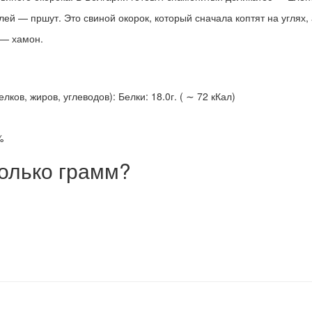
й — пршут. Это свиной окорок, который сначала коптят на углях, 
 — хамон.
ов, жиров, углеводов): Белки: 18.0г. ( ∼ 72 кКал)
%
олько грамм?