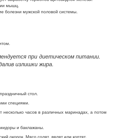
нии мышц.
ие болезни мужской половой системы.
итом.
мендуется при диетическом питании.
далив излишки жира.
праздничный стол.
ыми специями.
 несколько часов в различных маринадах, а потом
омидоры и баклажаны.
ий окорок. Мясо солят, вялят или коптят.