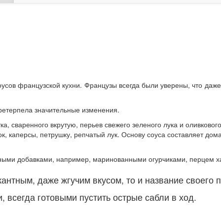
оусов французской кухни. Французы всегда были уверены, что да
 претерпела значительные изменения.
тка, сваренного вкрутую, перьев свежего зеленого лука и оливков
ок, каперсы, петрушку, репчатый лук. Основу соуса составляет д
чными добавками, например, маринованными огурчиками, перцем х
кантным, даже жгучим вкусом, то и название своего п
 всегда готовыми пустить острые сабли в ход.