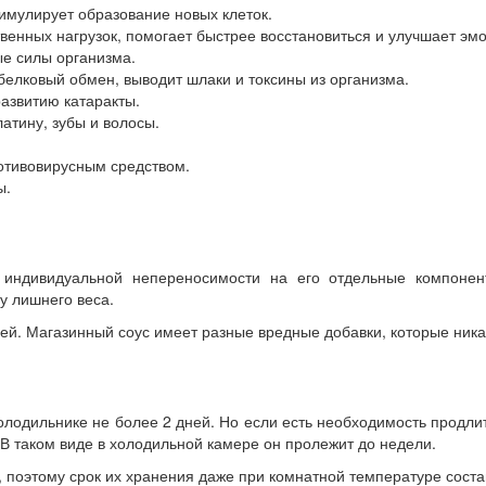
имулирует образование новых клеток.
венных нагрузок, помогает быстрее восстановиться и улучшает э
е силы организма.
белковый обмен, выводит шлаки и токсины из организма.
развитию катаракты.
латину, зубы и волосы.
ротивовирусным средством.
ы.
 индивидуальной непереносимости на его отдельные компонен
у лишнего веса.
ей. Магазинный соус имеет разные вредные добавки, которые ника
лодильнике не более 2 дней. Но если есть необходимость продлит
 В таком виде в холодильной камере он пролежит до недели.
 поэтому срок их хранения даже при комнатной температуре состав