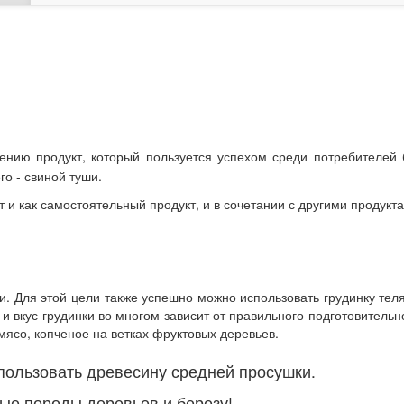
лению продукт, который пользуется успехом среди потребителей 
го - свиной туши.
 и как самостоятельный продукт, и в сочетании с другими продук
уши. Для этой цели также успешно можно использовать грудинку 
и вкус грудинки во многом зависит от правильного подготовительн
ясо, копченое на ветках фруктовых деревьев.
пользовать древесину средней просушки.
ные породы деревьев и березу!