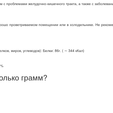
м с проблемами желудочно-кишечного тракта, а также с заболеван
орошо проветриваемом помещении или в холодильнике. Не реком
ков, жиров, углеводов): Белки: 86г. ( ∼ 344 кКал)
0%
олько грамм?