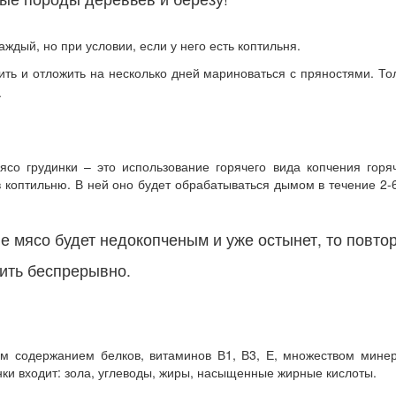
ждый, но при условии, если у него есть коптильня.
ить и отложить на несколько дней мариноваться с пряностями.
То
.
о грудинки – это использование горячего вида копчения горяч
коптильню. В ней оно будет обрабатываться дымом в течение 2-6
е мясо будет недокопченым и уже остынет, то повтор
ить беспрерывно.
им содержанием белков, витаминов В1, В3, Е, множеством минер
инки входит: зола, углеводы, жиры, насыщенные жирные кислоты.