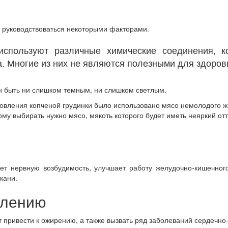
 руководствоваться некоторыми факторами.
спользуют различные химические соединения, к
а. Многие из них не являются полезными для здоров
н быть ни слишком темным, ни слишком светлым.
отовления копченой грудинки было использовано мясо немолодого жи
тому выбирать нужно мясо, мякоть которого будет иметь неяркий от
т нервную возбудимость, улучшает работу желудочно-кишечного
кани.
блению
 привести к ожирению, а также вызвать ряд заболеваний сердечно