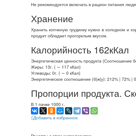
Не рекомендуется включать в рацион питания людя
Хранение
Хранить копченую грудинку нужно в холодном и х
продукт обладает прогорклым вкусом.
Калорийность 162кКал
Энергетическая ценность продукта (Соотношение бел
Жиры: 13г. ( ∼ 117 кКал)
Углеводы: 0г. ( ∼ 0 кКал)
Энергетическое соотношение (б|ж|у): 212% | 72% | 
Пропорции продукта. Ск
В 1 пачке 1000 г.
Добавить в избранное
Рецепты с этим ингредиентом