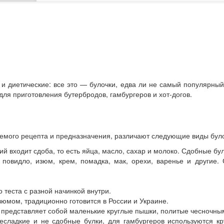
 и диетические: все это — булочки, едва ли не самый популярны
ля приготовления бутербродов, гамбургеров и хот-догов.
уемого рецепта и предназначения, различают следующие виды було
лий входит сдоба, то есть яйца, масло, сахар и молоко. Сдобные бу
повидло, изюм, крем, помадка, мак, орехи, варенье и другие.
 теста с разной начинкой внутри.
юмом, традиционно готовится в России и Украине.
 представляет собой маленькие круглые пышки, политые чесночным
есладкие и не сдобные булки, для гамбургеров используются кр