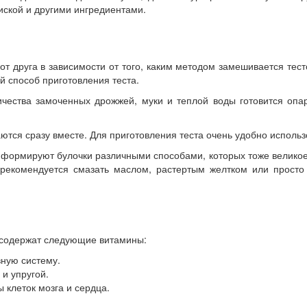
иской и другими ингредиентами.
т друга в зависимости от того, каким методом замешивается тесто
й способ приготовления теста.
чества замоченных дрожжей, муки и теплой воды готовится опа
тся сразу вместе. Для приготовления теста очень удобно использ
 и формируют булочки различными способами, которых тоже великое
 рекомендуется смазать маслом, растертым желтком или прост
и содержат следующие витамины:
вную систему.
 и упругой.
клеток мозга и сердца.