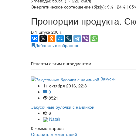
Углеводы: 55.5г. ( ∼ 222 кКал)
Энергетическое соотношение (б|ж|у): 9% | 24% | 65
Пропорции продукта. Ск
В 1 штуке 200 г.
Добавить в избранное
Рецепты с этим ингредиентом
Закуски
11 октября 2016, 22:31
0
8521
Закусочные булочки с начинкой
6
Natali
0
комментариев
Оставить комментарий