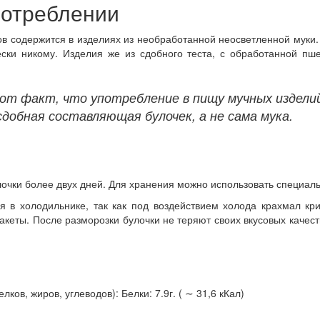
потреблении
 содержится в изделиях из необработанной неосветленной муки.
ески никому. Изделия же из сдобного теста, с обработанной пш
т факт, что употребление в пищу мучных изделий
добная составляющая булочек, а не сама мука.
лочки более двух дней. Для хранения можно использовать специал
 в холодильнике, так как под воздействием холода крахмал кри
акеты. После разморозки булочки не теряют своих вкусовых качес
ов, жиров, углеводов): Белки: 7.9г. ( ∼ 31,6 кКал)