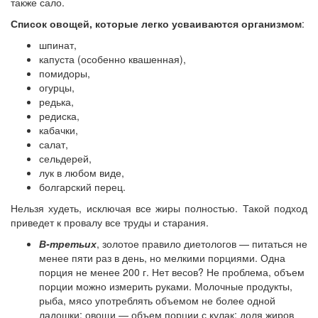
также сало.
Список овощей, которые легко усваиваются организмом
:
шпинат,
капуста (особенно квашенная),
помидоры,
огурцы,
редька,
редиска,
кабачки,
салат,
сельдерей,
лук в любом виде,
болгарский перец.
Нельзя худеть, исключая все жиры полностью. Такой подход
приведет к провалу все труды и старания.
В-третьих
, золотое правило диетологов — питаться не
менее пяти раз в день, но мелкими порциями. Одна
порция не менее 200 г. Нет весов? Не проблема, объем
порции можно измерить руками. Молочные продукты,
рыба, мясо употреблять объемом не более одной
ладошки; овощи — объем порции с кулак; доля жиров