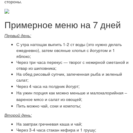
стороны.
Примерное меню на 7 дней
Первый день:
С утра натощак выпить 1-2 ст воды (это нужно делать
ежедневно), затем овсяные хлопья с йогуртом и 1
яблоко;
Через три часа перекус — творог с нежирной сметаной и
отвар из шиповника;
На обед рисовый супчик, запеченная рыба и зеленый
салат;
Через 4 часа на полдник
йогурт;
На ужин порция как можно меньше и малокалорийная –
вареное мясо и салат из овощей;
Пить можно чай, соки и компоты;
Второй день:
На завтрак гречневая каша и чай;
Через 3-4 часа стакан кефира и 1 грушу;