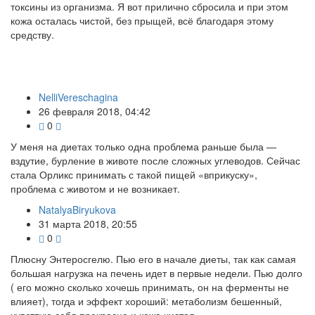
токсины из организма. Я вот прилично сбросила и при этом
кожа осталась чистой, без прыщей, всё благодаря этому
средству.
NelliVereschagina
26 февраля 2018, 04:42
0
У меня на диетах только одна проблема раньше была —
вздутие, бурление в животе после сложных углеводов. Сейчас
стала Орликс принимать с такой пищей «вприкуску»,
проблема с животом и не возникает.
NatalyaBiryukova
31 марта 2018, 20:55
0
Плюсну Энтеросгелю. Пью его в начале диеты, так как самая
большая нагрузка на печень идет в первые недели. Пью долго
( его можно сколько хочешь принимать, он на ферменты не
влияет), тогда и эффект хороший: метаболизм бешенный,
чувствую себя прекрасно и кожа чистая.