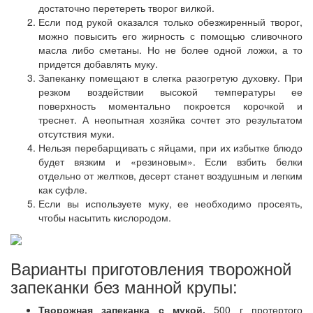
достаточно перетереть творог вилкой.
Если под рукой оказался только обезжиренный творог,
можно повысить его жирность с помощью сливочного
масла либо сметаны. Но не более одной ложки, а то
придется добавлять муку.
Запеканку помещают в слегка разогретую духовку. При
резком воздействии высокой температуры ее
поверхность моментально покроется корочкой и
треснет. А неопытная хозяйка сочтет это результатом
отсутствия муки.
Нельзя перебарщивать с яйцами, при их избытке блюдо
будет вязким и «резиновым». Если взбить белки
отдельно от желтков, десерт станет воздушным и легким
как суфле.
Если вы используете муку, ее необходимо просеять,
чтобы насытить кислородом.
Варианты приготовления творожной
запеканки без манной крупы:
Творожная запеканка с мукой.
500 г протертого