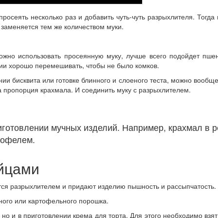
росеять несколько раз и добавить чуть-чуть разрыхлителя. Тогда 
 заменяется тем же количеством муки.
ожно использовать просеянную муку, лучше всего подойдет пшен
нии хорошо перемешивать, чтобы не было комков.
ии бисквита или готовке блинного и слоеного теста, можно вообще
а пропорция крахмала. И соединить муку с разрыхлителем.
иготовлении мучных изделий. Например, крахмал в р
тофелем.
яйцами
тся разрыхлителем и придают изделию пышность и рассыпчатость.
зного или картофельного порошка.
 но и в приготовлении крема для торта. Для этого необходимо взят