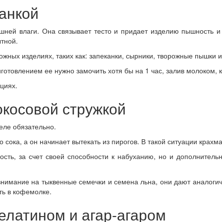
анкой
шней влаги. Она связывает тесто и придает изделию пышность 
ытной.
жных изделиях, таких как: запеканки, сырники, творожные пышки и
готовлением ее нужно замочить хотя бы на 1 час, залив молоком,
циях.
окосовой стружкой
теле обязательно.
 сока, а он начинает вытекать из пирогов. В такой ситуации крахм
кость, за счет своей способности к набуханию, но и дополнитель
внимание на тыквенные семечки и семена льна, они дают аналогич
ть в кофемолке.
елатином и агар-агаром