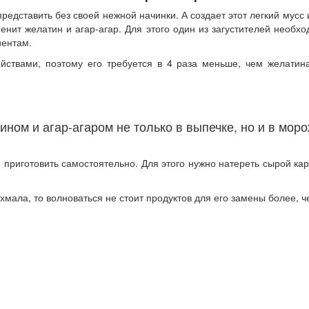
едставить без своей нежной начинки. А создает этот легкий мусс и
менит желатин и агар-агар. Для этого один из загустителей необх
иентам.
ствами, поэтому его требуется в 4 раза меньше, чем желатина
ном и агар-агаром не только в выпечке, но и в мор
 приготовить самостоятельно. Для этого нужно натереть сырой ка
хмала, то волноваться не стоит продуктов для его замены более, ч