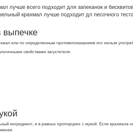
ал лучше всего подходит для запеканок и бисквитов
фельный крахмал лучше подходит дл песочного теста
в выпечке
ахмал или по определенным противопоказаниям его нельзя употреб
логичными свойствами загустителя.
укой
ьный ингредиент, и в равных пропорциях с мукой. Если крахмала не
ржаная.