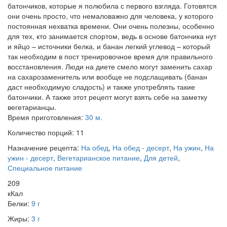
батончиков, которые я полюбила с первого взгляда. Готовятся
они очень просто, что немаловажно для человека, у которого
постоянная нехватка времени. Они очень полезны, особенно
для тех, кто занимается спортом, ведь в основе батончика нут
и яйцо – источники белка, и банан легкий углевод – который
так необходим в пост тренировочное время для правильного
восстановления. Люди на диете смело могут заменить сахар
на сахарозаменитель или вообще не подслащивать (банан
даст необходимую сладость) и также употреблять такие
батончики. А также этот рецепт могут взять себе на заметку
вегетарианцы.
Время приготовления:
30 м.
Количество порций:
11
Назначение рецепта:
На обед
,
На обед - десерт
,
На ужин
,
На
ужин - десерт
,
Вегетарианское питание
,
Для детей
,
Специальное питание
209
кКал
Белки:
9 г
Жиры:
3 г