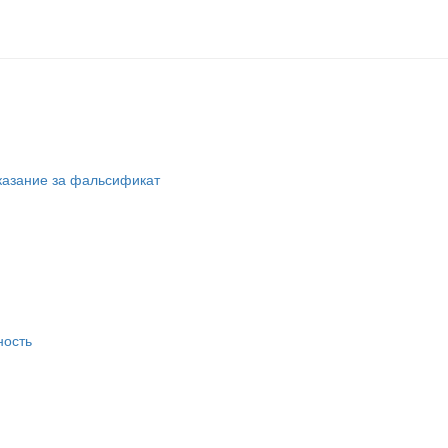
казание за фальсификат
ность