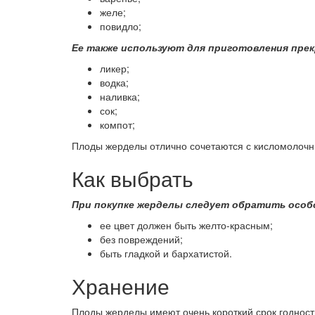
желе;
повидло;
Ее также используют для приготовления прек
ликер;
водка;
наливка;
сок;
компот;
Плоды жерделы отлично сочетаются с кисломолочны
Как выбрать
При покупке жерделы следует обратить особо
ее цвет должен быть желто-красным;
без повреждений;
быть гладкой и бархатистой.
Хранение
Плоды жерделы имеют очень короткий срок годности