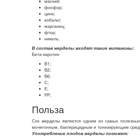
магний;
фосфор;
цинк;
кобальт;
марганец;
фтор;
никель;
В состав жерделы входят такие витамины:
Бета-каротин
В1;
В2;
В6;
С;
Е;
РР;
Польза
Сок жерделы является одним из самых полезных.
мочегонным, бактерицидным и тонизирующим средс
Употребление плодов жерделы поможет: