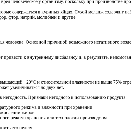
вред человеческому организму, поскольку при производстве про
орые содержаться в куриных яйцах. Сухой меланж содержит набор
ор, фтор, натрий, молибден и другие.
ья человека. Основной причиной возможного негативного возде
т привести к внутреннему дисбалансу и, в результате, недомога
ревышающей +20°С и относительной влажности не выше 75% огран
жет увеличиваться до двух лет.
 негодность. Признаки негодного к использованию продукта:
ературного режима и влажности при хранении
 окислении жиров
ного режима хранения или технологии производства.
нить его нельзя.