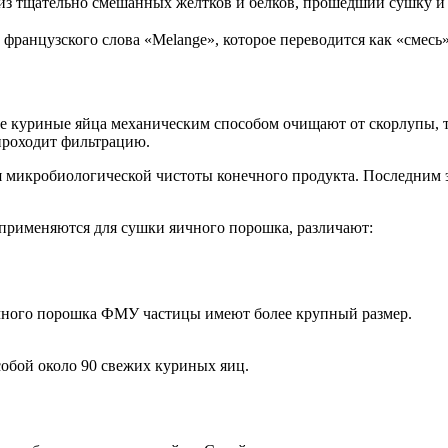
з тщательно смешанных желтков и белков, прошедший сушку и 
французского слова «Melange», которое переводится как «смесь»
ые куриные яйца механическим способом очищают от скорлупы, т
 проходит фильтрацию.
ия микробиологической чистоты конечного продукта. Последним 
я применяются для сушки яичного порошка, различают:
ичного порошка ФМУ частицы имеют более крупный размер.
обой около 90 свежих куриных яиц.