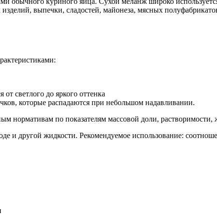
ми обычного куриного яйца. Сухой меланж широко используетс
изделий, выпечки, сладостей, майонеза, мясных полуфабрикатов
рактеристиками:
 от светлого до яркого оттенка
очков, которые распадаются при небольшом надавливании.
ным нормативам по показателям массовой доли, растворимости, 
де и другой жидкости. Рекомендуемое использование: соотноше
и